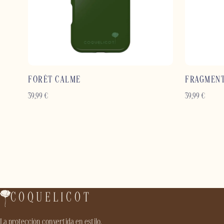
FORÊT CALME
FRAGMEN
39,99
€
39,99
€
COQUELICOT
La protección convertida en estilo.