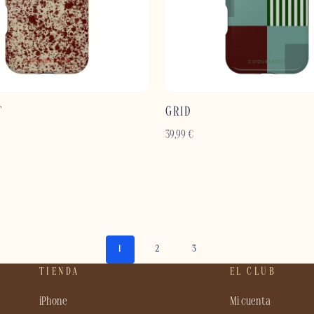
T
GRID
39,99
€
1
2
3
TIENDA
EL CLUB
iPhone
Mi cuenta