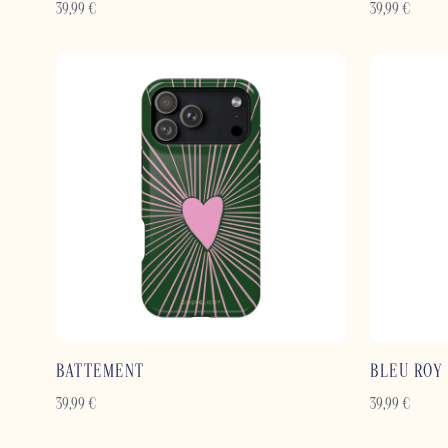
39,99
€
39,99
€
BATTEMENT
BLEU ROY
39,99
€
39,99
€