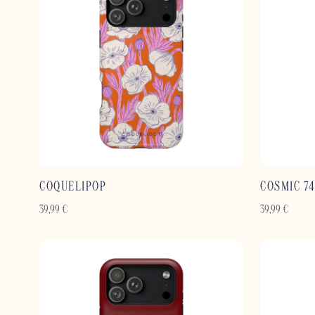
COQUELIPOP
COSMIC 74
39,99
€
39,99
€