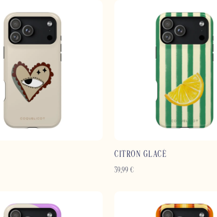
CITRON GLACÉ
39,99
€