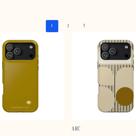
1
2
3
ARC