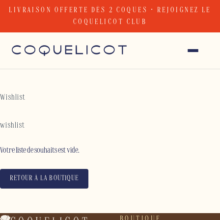
Skip
LIVRAISON OFFERTE DÈS 2 COQUES · REJOIGNEZ LE
to
COQUELICOT CLUB
content
Wishlist
wishlist
Votre liste de souhaits est vide.
RETOUR À LA BOUTIQUE
BOUTIQUE