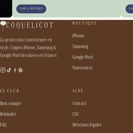
VOIR LA BOUTIQUE
VO
BOUTIQUE
COQUELICOT
iPhone
La protection transformée en
Samsung
style. Coques iPhone, Samsung &
Google Pixel dessinées en France.
Google Pixel
Nouveautés
LE CLUB
AIDE
Mon compte
Contact
Rejoindre
CGV
FAQ
Mentions légales