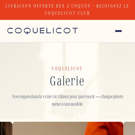
Skip
LIVRAISON OFFERTE DÈS 2 COQUES · REJOIGNEZ LE
to
COQUELICOT CLUB
content
COQUELICOT
Galerie
Nos coques dans la vraie vie. Glissez pour parcourir — chaque photo
mène à son modèle.