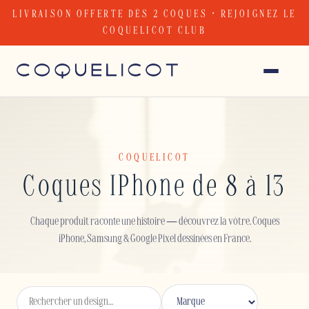
Skip
LIVRAISON OFFERTE DÈS 2 COQUES · REJOIGNEZ LE
to
COQUELICOT CLUB
content
COQUELICOT
Coques IPhone de 8 à 13
Chaque produit raconte une histoire — découvrez la vôtre. Coques
iPhone, Samsung & Google Pixel dessinées en France.