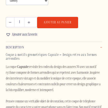
AJOUTER AU PANIER
quantité
de
Ajouter aux favoris
CAPSULE
-
DESCRIPTION
SAMSUNG
Coque à motifs géométriques Capsule – Design rétro aux formes
arrondies
La coque
Capsule
revisite les codes du design des années 70 avec un motif
rythmé composé de formes arrondies qui se répètent avec harmonie. Inspirée
des intérieurs vintage et du mobilier iconique de cette époque, elle associe
couleurs chaleureuses et contrastes subtils pour créer un design graphique à
la fois équilibré, moderne et intemporel.
Pensée comme un véritable objet de décoration, cette coque de téléphone
apporte du caractère à votre smartphone sans en faire trop. Son motif répétitif