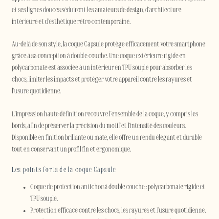
et ses lignes douces séduiront les amateurs de design, d'architecture
intérieure et d'esthétique rétro contemporaine.
Au-delà de son style, la coque Capsule protège efficacement votre smartphone
grâce à sa conception à double couche. Une coque extérieure rigide en
polycarbonate est associée à un intérieur en TPU souple pour absorber les
chocs, limiter les impacts et protéger votre appareil contre les rayures et
l'usure quotidienne.
L'impression haute définition recouvre l'ensemble de la coque, y compris les
bords, afin de préserver la précision du motif et l'intensité des couleurs.
Disponible en finition brillante ou mate, elle offre un rendu élégant et durable
tout en conservant un profil fin et ergonomique.
Les points forts de la coque Capsule
Coque de protection antichoc à double couche : polycarbonate rigide et
TPU souple.
Protection efficace contre les chocs, les rayures et l'usure quotidienne.