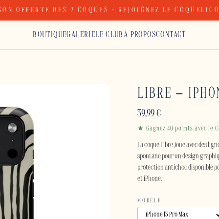
SON OFFERTE DÈS 2 COQUES · REJOIGNEZ LE COQUELIC
BOUTIQUE
GALERIE
LE CLUB
À PROPOS
CONTACT
LIBRE – IPHO
39,99
€
★ Gagnez 40 points avec le C
La coque Libre joue avec des lig
spontané pour un design graphi
protection antichoc disponible p
et iPhone.
MODÈLE