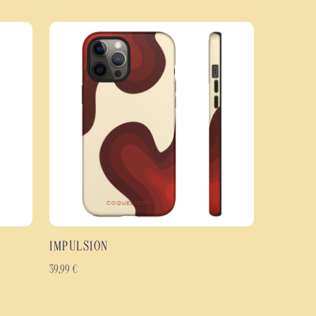
ure rigide en polycarbonate est associée à un intérieur en TPU souple afin
les impacts et de protéger votre téléphone contre les rayures et l'usure
ouvre l'ensemble de la coque, y compris les bords, afin de préserver la
des contrastes. Disponible en finition brillante ou mate, elle offre un rendu
oque fine, légère et agréable à prendre en main.
 Libre
hoc à double couche : polycarbonate rigide et TPU souple.
 les chocs, les rayures et l'usure quotidienne.
abstraites inspirées du geste artistique.
n sur toute la surface, bords inclus.
 selon vos préférences.
IMPULSION
gonomique.
çus pour durer.
39,99
€
eux modèles de smartphones Samsung Galaxy, Google Pixel et iPhone.