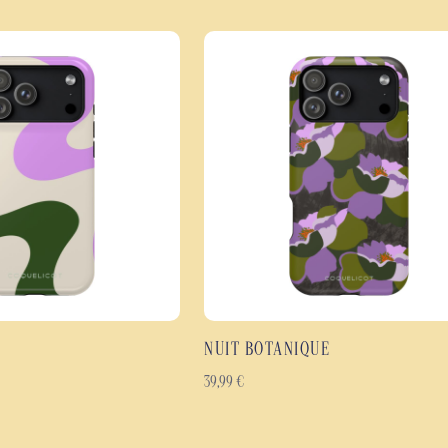
double couche. Une coque extérie
d'absorber les chocs, de limiter 
quotidienne.
L'impression haute définition rec
finesse du motif et la profondeur 
durable tout en conservant une c
Les points forts de la coque
Coque de protection antic
Protection efficace contre
Design composé de lignes 
Impression haute définitio
Finition brillante ou mate
NUIT BOTANIQUE
Coque fine, légère et er
Matériaux résistants con
39,99
€
Disponible pour de nombr