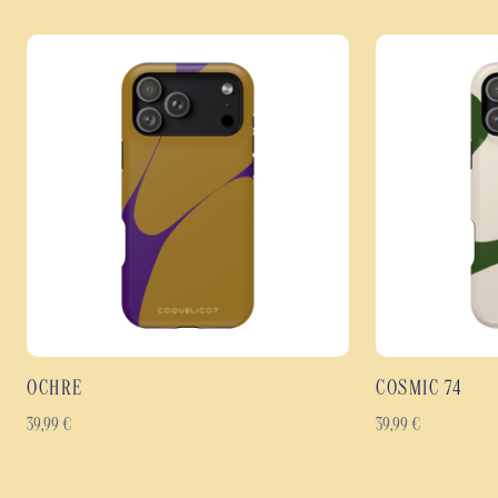
OCHRE
COSMIC 74
39,99
€
39,99
€