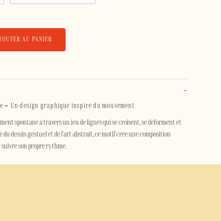
JOUTER AU PANIER
re – Un design graphique inspiré du mouvement
ment spontané à travers un jeu de lignes qui se croisent, se déforment et
é du dessin gestuel et de l'art abstrait, ce motif crée une composition
 suivre son propre rythme.
e coque de téléphone attire le regard sans jamais perdre son équilibre. Son
che contemporaine et expressive à votre smartphone, idéale pour celles et
artistiques, les formes libres et les lignes épurées.
que Libre protège efficacement votre smartphone grâce à sa conception à