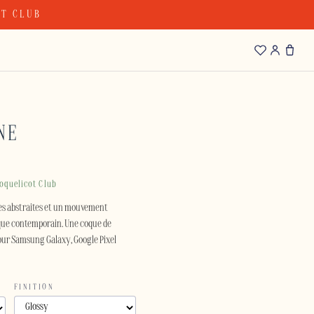
OT CLUB
NE
oquelicot Club
nes abstraites et un mouvement
que contemporain. Une coque de
our Samsung Galaxy, Google Pixel
FINITION