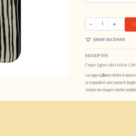
A
quantité
de
Ajouter aux favoris
LIBRE
-
DESCRIPTION
IPHONE
Coque lignes abstraites Lib
La coque
Libre
célèbre le mouve
se répondent avec naturel. Inspir
vivante où chaque courbe semble
Entre contraste et fluidité, cett
design graphique apporte une tou
ceux qui apprécient les créations 
Au-delà de son esthétique, la co