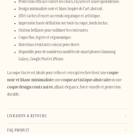
Protection efficace contre les chocs, rayures et usure quotidienne.
Design minimaliste noir et blanc inspiré de l’art abstrait.
Effet taches d’encre au rendu organique et artistique.
Impression haute définition sur toute la coque, bords inclus.
Finition brillante pour sublimer les contrastes.
Coque fine, légère et ergonomique.
Matériaux résistants conçus pour durer.
Disponible pour de nombreux modèles de smartphones Samsung
Galaxy, Google Pixel et iPhone.
La coque Encre est idéale pour celles et ceux qui recherchent une
coque
noir et blanc minimaliste
, une
coque artistique abstraite
ou une
coque design contrastée
, alliant élégance, force visuelle et protection
durable.
LIVRAISON & RETOURS
FAQ PRODUIT