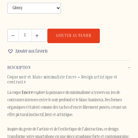
AJOUTER AU PANIER
quantité
de
Ajouter aux favoris
ENCRE
-
DESCRIPTION
IPHONE
Coque noir et blanc minimaliste Encre – Design artistique et
contrasté
La coque
Encre
explore la puissance du minimalisme à travers un jeu de
contrastes intenses entre le noir profond et le blanc lumineux. Des formes
organiques s’étalent comme des taches d’encre librement posées, créant un
effet pictural instinctif, brut et artistique.
Inspiré du geste de l’artiste et de l’esthétique de l’abstraction, ce design
transforme votre smartphone en une pièce graphique forte et contemporaine.