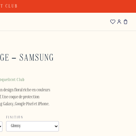
OT CLUB
AGE – SAMSUNG
oquelicot Club
n design floral riche en couleurs
f. Une coque de protection
 Galaxy, Google Pixel et iPhone.
FINITION