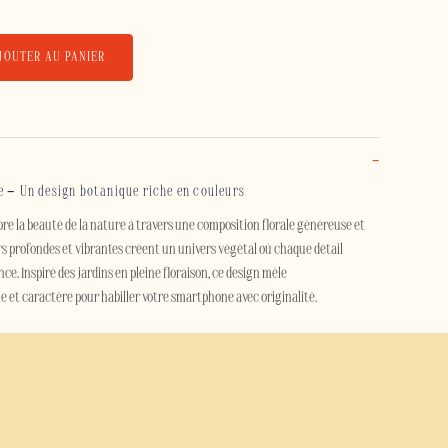
JOUTER AU PANIER
e – Un design botanique riche en couleurs
re la beauté de la nature à travers une composition florale généreuse et
urs profondes et vibrantes créent un univers végétal où chaque détail
nce. Inspiré des jardins en pleine floraison, ce design mêle
et caractère pour habiller votre smartphone avec originalité.
fs floraux et de créations artistiques, cette coque de téléphone transforme
cessoire de style. Son esthétique botanique, à la fois moderne et
 de fraîcheur et de personnalité tout en restant élégante.
Jardin Sauvage protège efficacement votre smartphone au quotidien. Sa