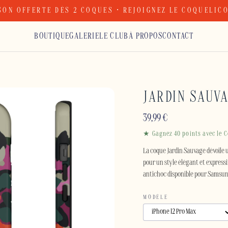
SON OFFERTE DÈS 2 COQUES · REJOIGNEZ LE COQUELIC
BOUTIQUE
GALERIE
LE CLUB
À PROPOS
CONTACT
JARDIN SAUV
39,99
€
★ Gagnez 40 points avec le C
La coque Jardin Sauvage dévoile u
pour un style élégant et expressi
antichoc disponible pour Samsung
MODÈLE