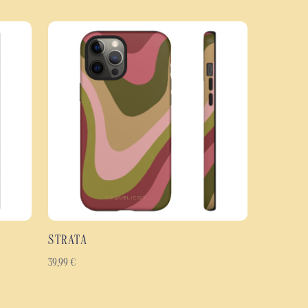
ie une coque extérieure rigide en polycarbonate à un intérieur en TPU
sorption des chocs et une protection renforcée contre les rayures, les
uvre l'intégralité de la coque, y compris les bords, afin de préserver la
e des détails. Disponible en finition brillante ou mate, elle conserve tout son
rant une prise en main agréable grâce à son profil fin et ergonomique.
e Jardin Sauvage
hoc à double couche : polycarbonate rigide et TPU souple.
 les chocs, les rayures et l'usure quotidienne.
ition aux couleurs profondes et éclatantes.
rant toute la coque, bords inclus.
 selon vos préférences.
STRATA
gonomique.
çus pour durer.
39,99
€
eux modèles de smartphones Samsung Galaxy, Google Pixel et iPhone.