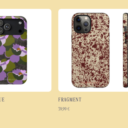
conception à double couche assoc
souple, offrant une excellente ab
impacts et l'usure.
L'impression haute définition reco
richesse des couleurs et la finess
éclat au fil du temps tout en off
Les points forts de la coqu
Coque de protection antic
Protection efficace contre
Design floral haute défin
Impression intégrale couv
Finition brillante ou mate
UE
FRAGMENT
Coque fine, légère et er
Matériaux résistants con
39,99
€
Disponible pour de nombr