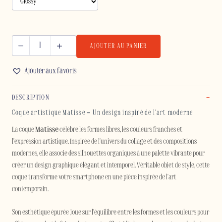
AJOUTER AU PANIER
quantité
de
Ajouter aux favoris
MATISSE
-
DESCRIPTION
IPHONE
Coque artistique Matisse – Un design inspiré de l'art moderne
La coque
Matisse
célèbre les formes libres, les couleurs franches et
l'expression artistique. Inspirée de l'univers du collage et des compositions
modernes, elle associe des silhouettes organiques à une palette vibrante pour
créer un design graphique élégant et intemporel. Véritable objet de style, cette
coque transforme votre smartphone en une pièce inspirée de l'art
contemporain.
Son esthétique épurée joue sur l'équilibre entre les formes et les couleurs pour