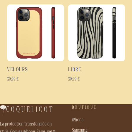
VELOURS
LIBRE
39,99
€
39,99
€
BOUTIQUE
COQUELICOT
iPhone
La protection transformée en
Samsung
style. Coques iPhone, Samsung &