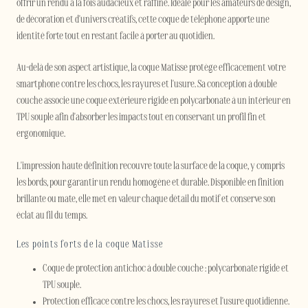
offrir un rendu à la fois audacieux et raffiné. Idéale pour les amateurs de design,
de décoration et d'univers créatifs, cette coque de téléphone apporte une
identité forte tout en restant facile à porter au quotidien.
Au-delà de son aspect artistique, la coque Matisse protège efficacement votre
smartphone contre les chocs, les rayures et l'usure. Sa conception à double
couche associe une coque extérieure rigide en polycarbonate à un intérieur en
TPU souple afin d'absorber les impacts tout en conservant un profil fin et
ergonomique.
L'impression haute définition recouvre toute la surface de la coque, y compris
les bords, pour garantir un rendu homogène et durable. Disponible en finition
brillante ou mate, elle met en valeur chaque détail du motif et conserve son
éclat au fil du temps.
Les points forts de la coque Matisse
Coque de protection antichoc à double couche : polycarbonate rigide et
TPU souple.
Protection efficace contre les chocs, les rayures et l'usure quotidienne.