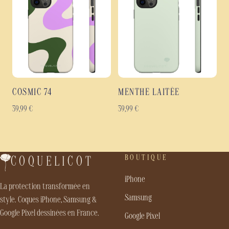
COSMIC 74
MENTHE LAITÉE
39,99
€
39,99
€
BOUTIQUE
COQUELICOT
iPhone
La protection transformée en
Samsung
style. Coques iPhone, Samsung &
Google Pixel dessinées en France.
Google Pixel