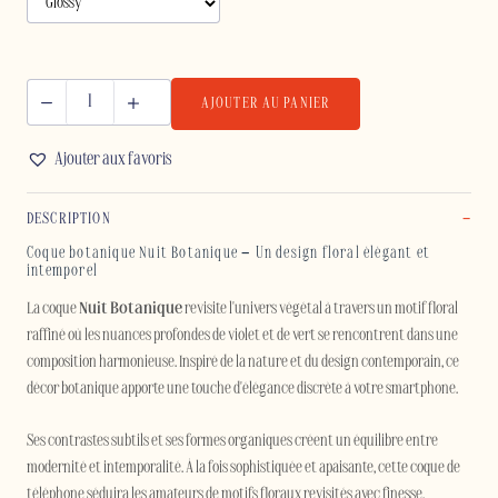
AJOUTER AU PANIER
quantité
de
Ajouter aux favoris
NUIT
BOTANIQUE
DESCRIPTION
-
IPHONE
Coque botanique Nuit Botanique – Un design floral élégant et
intemporel
La coque
Nuit Botanique
revisite l'univers végétal à travers un motif floral
raffiné où les nuances profondes de violet et de vert se rencontrent dans une
composition harmonieuse. Inspiré de la nature et du design contemporain, ce
décor botanique apporte une touche d'élégance discrète à votre smartphone.
Ses contrastes subtils et ses formes organiques créent un équilibre entre
modernité et intemporalité. À la fois sophistiquée et apaisante, cette coque de
téléphone séduira les amateurs de motifs floraux revisités avec finesse.