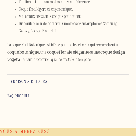
Finition brillante ou mate selon vos préférences.
Coque fine, légère et ergonomique.
Matériaux résistants conçus pour durer.
Disponible pour de nombreux modèles de smartphones Samsung
Galaxy, Google Pixel et iPhone.
La coque Nuit Botanique est idéale pour celles et ceux qui recherchent une
coque botanique
, une
coque florale élégante
ou une
coque design
végétal
, alliant protection, qualité et style intemporel.
LIVRAISON & RETOURS
FAQ PRODUIT
VOUS AIMEREZ AUSSI