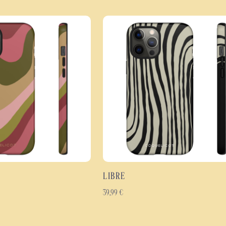
TPU souple afin d'absorber les ch
et l'usure quotidienne.
L'impression haute définition couv
des couleurs et la finesse du moti
en conservant une prise en main
Les points forts de la coque
Coque de protection antic
Protection efficace contre
Design psychédélique insp
Impression haute définitio
Finition brillante ou mate
Coque fine, légère et er
LIBRE
Matériaux résistants con
Disponible pour de nombr
39,99
€
La coque Cosmic 74 est idéale po