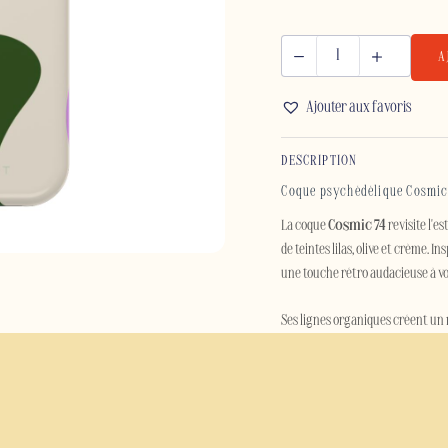
A
quantité
de
Ajouter aux favoris
COSMIC
74
DESCRIPTION
-
IPHONE
Coque psychédélique Cosmic 
La coque
Cosmic 74
revisite l'e
de teintes lilas, olive et crème. 
une touche rétro audacieuse à v
Ses lignes organiques créent un 
seventies et l'esprit libre de cet
téléphone est pensée pour celles e
Au-delà de son esthétique, la co
conception à double couche. Une 