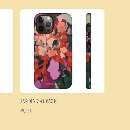
ocs, de limiter les impacts et de protéger votre téléphone contre les rayures
re toute la surface de la coque, bords inclus, afin de préserver l'intensité
f. Disponible en finition brillante ou mate, elle offre un rendu durable tout
 fine et ergonomique.
 Cosmic 74
hoc à double couche : polycarbonate rigide et TPU souple.
 les chocs, les rayures et l'usure quotidienne.
iré du style des années 70.
n sur toute la coque, bords inclus.
 selon vos préférences.
gonomique.
JARDIN SAUVAGE
çus pour durer.
eux modèles de smartphones Samsung Galaxy, Google Pixel et iPhone.
39,99
€
ur celles et ceux qui recherchent une
coque psychédélique
, une
coque