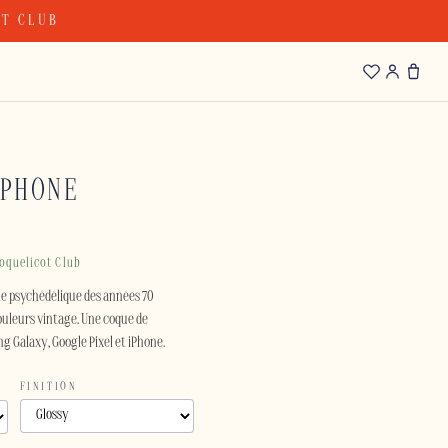
OT CLUB
IPHONE
oquelicot Club
yle psychédélique des années 70
ouleurs vintage. Une coque de
 Galaxy, Google Pixel et iPhone.
FINITION