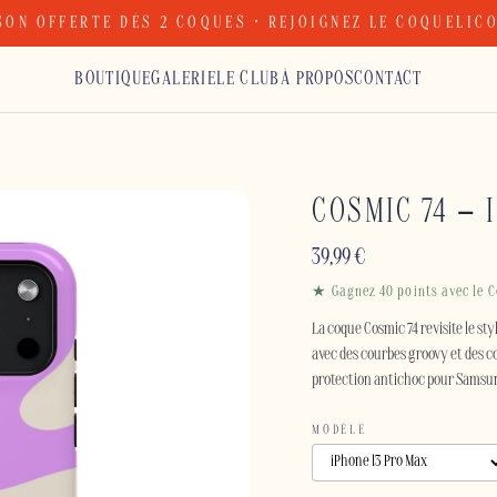
SON OFFERTE DÈS 2 COQUES · REJOIGNEZ LE COQUELIC
BOUTIQUE
GALERIE
LE CLUB
À PROPOS
CONTACT
COSMIC 74 – 
39,99
€
★ Gagnez 40 points avec le C
La coque Cosmic 74 revisite le st
avec des courbes groovy et des c
protection antichoc pour Samsung
MODÈLE