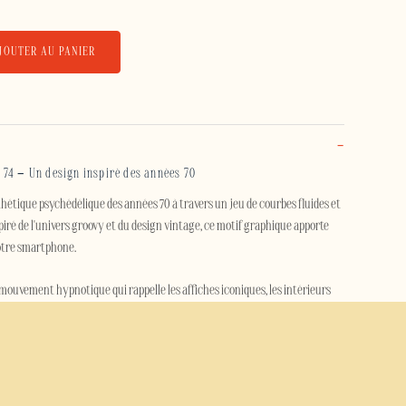
JOUTER AU PANIER
74 – Un design inspiré des années 70
sthétique psychédélique des années 70 à travers un jeu de courbes fluides et
Inspiré de l'univers groovy et du design vintage, ce motif graphique apporte
otre smartphone.
mouvement hypnotique qui rappelle les affiches iconiques, les intérieurs
te époque. À la fois chaleureuse, originale et intemporelle, cette coque de
t ceux qui aiment les designs expressifs et le style vintage revisité.
que Cosmic 74 protège efficacement votre smartphone grâce à sa
coque extérieure rigide en polycarbonate est associée à un intérieur en