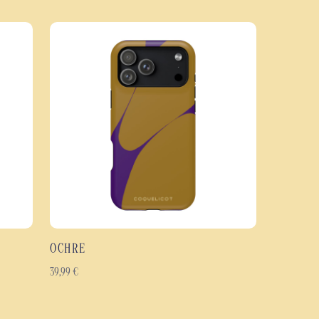
ie une coque extérieure rigide en polycarbonate à un intérieur en TPU
 de limiter les impacts et de protéger votre téléphone contre les rayures et
uvre l'intégralité de la coque, y compris les bords, afin de préserver la
des contrastes. Disponible en finition brillante ou mate, elle offre un rendu
ortable grâce à son profil fin et ergonomique.
e Panthera
hoc à double couche : polycarbonate rigide et TPU souple.
 les chocs, les rayures et l'usure quotidienne.
s gravures anciennes et du style baroque.
n sur toute la surface, bords inclus.
 selon vos préférences.
OCHRE
gonomique.
çus pour durer.
39,99
€
eux modèles de smartphones Samsung Galaxy, Google Pixel et iPhone.