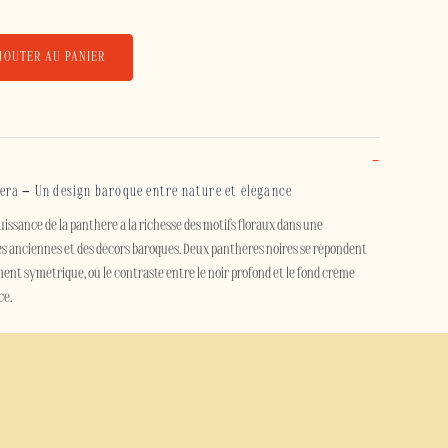
JOUTER AU PANIER
era – Un design baroque entre nature et élégance
puissance de la panthère à la richesse des motifs floraux dans une
es anciennes et des décors baroques. Deux panthères noires se répondent
ent symétrique, où le contraste entre le noir profond et le fond crème
ce.
 ce design transforme votre smartphone en un véritable objet de caractère.
 la force des félins pour créer un équilibre raffiné, idéal pour les
d'illustration vintage et d'univers inspirés de la nature.
oque Panthera protège efficacement votre smartphone au quotidien. Sa