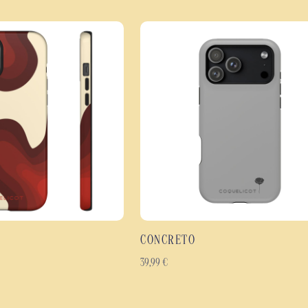
conception à double couche assoc
souple afin d'absorber les chocs,
l'usure.
L'impression haute définition reco
finesse du motif et la profondeur 
durable et une prise en main conf
Les points forts de la coqu
Coque de protection antic
Protection efficace contre
Motif panthère inspiré de
Impression haute définitio
Finition brillante ou mate
CONCRETO
Coque fine, légère et er
Matériaux résistants con
39,99
€
Disponible pour de nombr