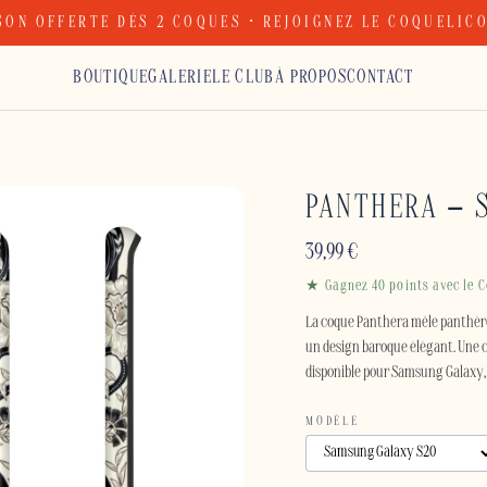
SON OFFERTE DÈS 2 COQUES · REJOIGNEZ LE COQUELIC
BOUTIQUE
GALERIE
LE CLUB
À PROPOS
CONTACT
PANTHERA – 
39,99
€
★ Gagnez 40 points avec le C
La coque Panthera mêle panthère
un design baroque élégant. Une 
disponible pour Samsung Galaxy, 
MODÈLE