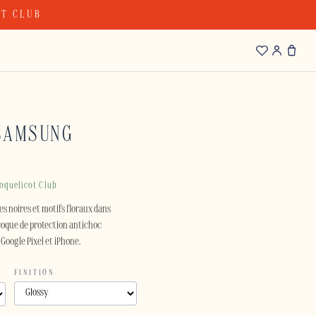
OT CLUB
SAMSUNG
oquelicot Club
s noires et motifs floraux dans
coque de protection antichoc
Google Pixel et iPhone.
FINITION