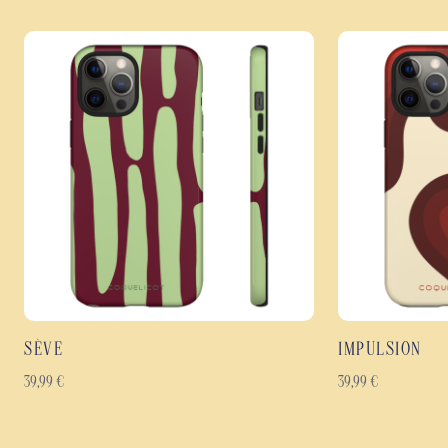
SÈVE
IMPULSION
39,99
€
39,99
€