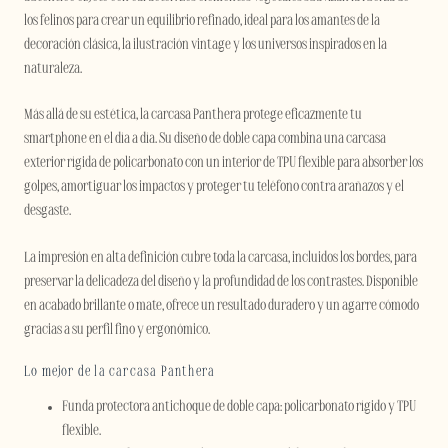
los felinos para crear un equilibrio refinado, ideal para los amantes de la
decoración clásica, la ilustración vintage y los universos inspirados en la
naturaleza.
Más allá de su estética, la carcasa Panthera protege eficazmente tu
smartphone en el día a día. Su diseño de doble capa combina una carcasa
exterior rígida de policarbonato con un interior de TPU flexible para absorber los
golpes, amortiguar los impactos y proteger tu teléfono contra arañazos y el
desgaste.
La impresión en alta definición cubre toda la carcasa, incluidos los bordes, para
preservar la delicadeza del diseño y la profundidad de los contrastes. Disponible
en acabado brillante o mate, ofrece un resultado duradero y un agarre cómodo
gracias a su perfil fino y ergonómico.
Lo mejor de la carcasa Panthera
Funda protectora antichoque de doble capa: policarbonato rígido y TPU
flexible.