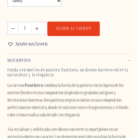
AÑADIR AL CARRITO
PANTHERA
-
Ajouter aux favoris
SAMSUNG
cantidad
DESCRIPCIÓN
Funda con motivo de pantera Panthera: un diseño barroco entre la
naturaleza y la elegancia
La carcasa
Panthera
combina la fuerza de la pantera con la riqueza de los
motivos florales en una composición inspirada en grabados antiguos y
decoraciones barrocas. Dos panteras negras se miran en una composición
perfectamente simétrica, donde el contraste entre el negro intenso y el fondo
color crema resalta cada detalle con elegancia.
A la vez salvaje y sofisticado, este diseño convierte tu smartphone en un
auténtico objeto con carácter. Los elementos vegetales suavizan la fuerza de