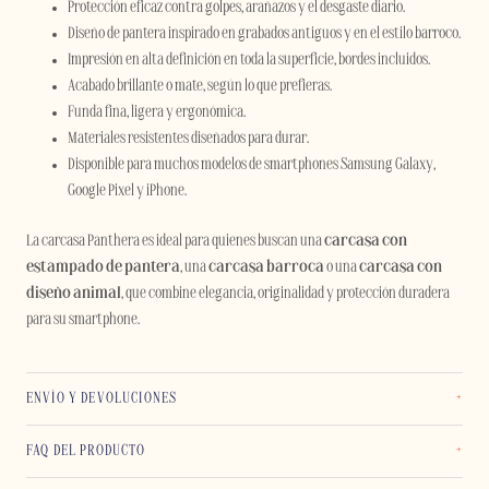
Protección eficaz contra golpes, arañazos y el desgaste diario.
Diseño de pantera inspirado en grabados antiguos y en el estilo barroco.
Impresión en alta definición en toda la superficie, bordes incluidos.
Acabado brillante o mate, según lo que prefieras.
Funda fina, ligera y ergonómica.
Materiales resistentes diseñados para durar.
Disponible para muchos modelos de smartphones Samsung Galaxy,
Google Pixel y iPhone.
La carcasa Panthera es ideal para quienes buscan una
carcasa con
estampado de pantera
, una
carcasa barroca
o una
carcasa con
diseño animal
, que combine elegancia, originalidad y protección duradera
para su smartphone.
ENVÍO Y DEVOLUCIONES
FAQ DEL PRODUCTO