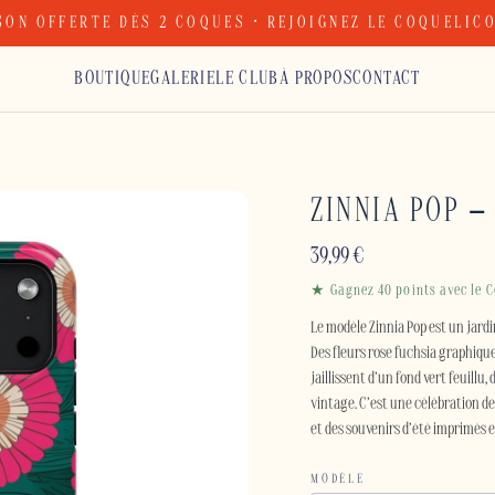
SON OFFERTE DÈS 2 COQUES · REJOIGNEZ LE COQUELIC
BOUTIQUE
GALERIE
LE CLUB
À PROPOS
CONTACT
ZINNIA POP –
39,99
€
★ Gagnez 40 points avec le C
Le modèle Zinnia Pop est un jard
Des fleurs rose fuchsia graphiqu
jaillissent d’un fond vert feuillu
vintage. C’est une célébration de
et des souvenirs d’été imprimés e
MODÈLE