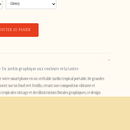
JOUTER AU PANIER
– Un jardin graphique aux couleurs éclatantes
 votre smartphone en un véritable jardin tropical portable. De grandes
lissent sur un fond vert feuillu, créant une composition vibrante et
tropicales vintage et des illustrations florales graphiques, ce design
nergie et sa liberté.
n contraste assumé, cette coque de téléphone apporte une touche estivale et
vers floral tropical évoque les souvenirs de vacances, les jardins luxuriants
tro, pour un style à la fois audacieux et lumineux.