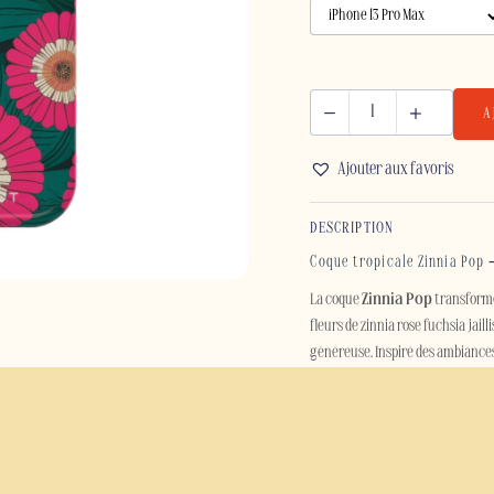
A
quantité
de
Ajouter aux favoris
ZINNIA
POP
DESCRIPTION
-
IPHONE
Coque tropicale Zinnia Pop 
La coque
Zinnia Pop
transforme
fleurs de zinnia rose fuchsia jail
généreuse. Inspiré des ambiances 
célèbre la nature dans toute son é
Avec ses couleurs intenses et so
joyeuse à votre quotidien. Son uni
et les compositions graphiques ré