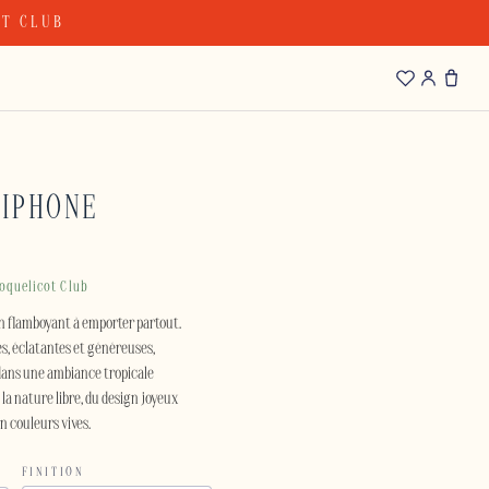
OT CLUB
 IPHONE
oquelicot Club
in flamboyant à emporter partout.
es, éclatantes et généreuses,
, dans une ambiance tropicale
 la nature libre, du design joyeux
n couleurs vives.
FINITION