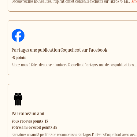
Découvrez nos nouveautés, inspirations et contenus exclusifs sur TikTok ✨ En
…
Aff
Partagez une publication Coquelicot sur Facebook
+8 points
Aidez-nous à faire découvrir l’univers Coquelicot Partagez une de nos publications
…
Parrainez un ami
Vous recevez points : 15
Votre ami·e reçoit points : 15
Parrainez un ami & profitez de récompenses Partagez l’univers Coquelicot avec vos