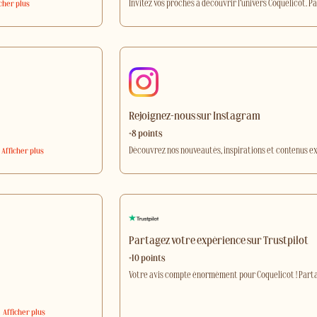
Invitez vos proches à découvrir l’univers Coquelicot. 
icher plus
Rejoignez-nous sur Instagram
+8 points
Découvrez nos nouveautés, inspirations et contenus e
Afficher plus
Partagez votre expérience sur Trustpilot
+10 points
Votre avis compte énormément pour Coquelicot ! Part
…
Afficher plus