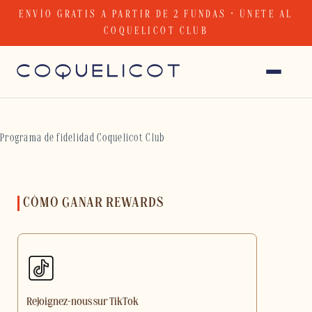
Skip
ENVÍO GRATIS A PARTIR DE 2 FUNDAS · ÚNETE AL
to
COQUELICOT CLUB
content
Programa de fidelidad Coquelicot Club
CÓMO GANAR REWARDS
Rejoignez-nous sur TikTok