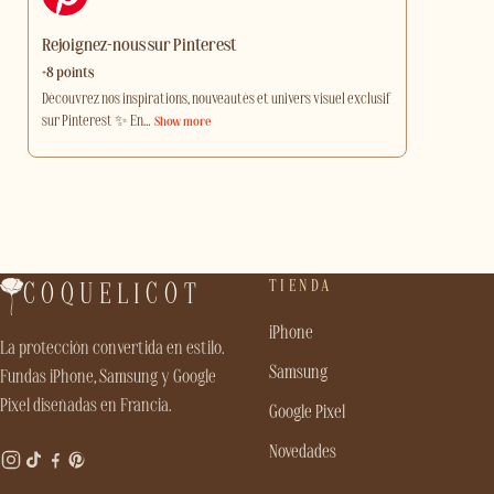
Rejoignez-nous sur Pinterest
+8 points
Découvrez nos inspirations, nouveautés et univers visuel exclusif
sur Pinterest ✨ En
…
Show more
TIENDA
COQUELICOT
iPhone
La protección convertida en estilo.
Samsung
Fundas iPhone, Samsung y Google
Pixel diseñadas en Francia.
Google Pixel
Novedades