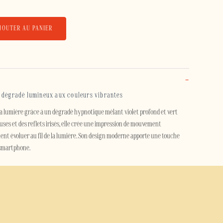
JOUTER AU PANIER
 dégradé lumineux aux couleurs vibrantes
la lumière grâce à un dégradé hypnotique mêlant violet profond et vert
uses et des reflets irisés, elle crée une impression de mouvement
nt évoluer au fil de la lumière. Son design moderne apporte une touche
 smartphone.
e coque de téléphone attire le regard tout en conservant une esthétique
s nuances lumineuses en font un accessoire idéal pour celles et ceux qui
oloré et contemporain.
Aura Néon protège efficacement votre smartphone contre les chocs, les