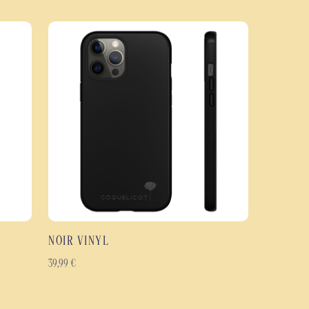
du quotidien. Sa conception à double couche associe une coque extérieure
érieur en TPU souple afin d'absorber les impacts tout en conservant une
iliser.
vre l'ensemble de la coque, y compris les bords, pour mettre en valeur
ble en finition brillante ou mate, elle garantit un rendu durable et des
ps.
e Aura Néon
hoc à double couche : polycarbonate rigide et TPU souple.
 les chocs, les rayures et l'usure quotidienne.
violet et vert aux reflets lumineux.
n sur toute la coque, bords inclus.
 selon vos préférences.
NOIR VINYL
gonomique.
çus pour durer.
39,99
€
eux modèles de smartphones Samsung Galaxy, Google Pixel et iPhone.