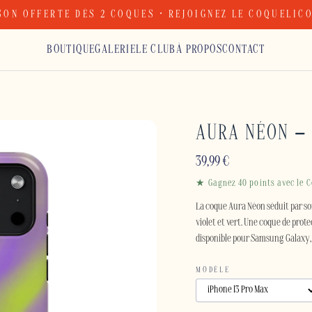
SON OFFERTE DÈS 2 COQUES · REJOIGNEZ LE COQUELIC
BOUTIQUE
GALERIE
LE CLUB
À PROPOS
CONTACT
AURA NÉON –
39,99
€
★ Gagnez 40 points avec le C
La coque Aura Néon séduit par s
violet et vert. Une coque de prot
disponible pour Samsung Galaxy, 
MODÈLE