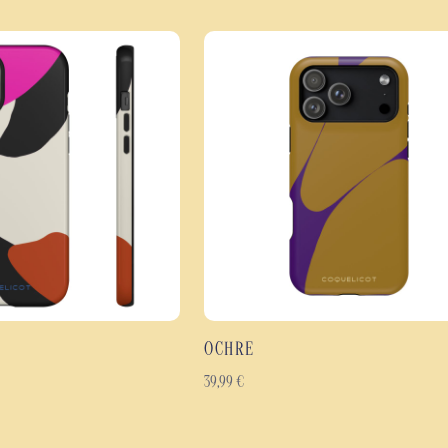
rayures et les petits accidents 
rigide en polycarbonate à un int
coque fine, légère et agréable à ut
L'impression haute définition cou
chaque nuance du dégradé. Disponi
couleurs éclatantes au fil du tem
Les points forts de la coqu
Coque de protection antic
Protection efficace contre
Design irisé avec dégradé 
Impression haute définitio
Finition brillante ou mate
OCHRE
Coque fine, légère et er
Matériaux résistants con
39,99
€
Disponible pour de nombr