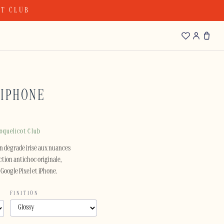
OT CLUB
 IPHONE
oquelicot Club
on dégradé irisé aux nuances
ection antichoc originale,
Google Pixel et iPhone.
FINITION