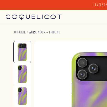
Skip
LIVRAI
to
content
ACCUEIL
/
AURA NÉON – IPHONE