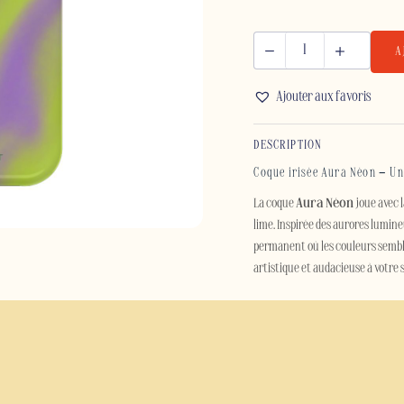
A
quantité
de
Ajouter aux favoris
AURA
NÉON
DESCRIPTION
-
IPHONE
Coque irisée Aura Néon – Un
La coque
Aura Néon
joue avec 
lime. Inspirée des aurores lumine
permanent où les couleurs semble
artistique et audacieuse à votre
Entre douceur et intensité, cett
élégante. Son effet dégradé et se
recherchent un style original, c
Au-delà de son design, la coque 