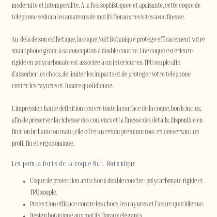
modernité et intemporalité. À la fois sophistiquée et apaisante, cette coque de
téléphone séduira les amateurs de motifs floraux revisités avec finesse.
Au-delà de son esthétique, la coque Nuit Botanique protège efficacement votre
smartphone grâce à sa conception à double couche. Une coque extérieure
rigide en polycarbonate est associée à un intérieur en TPU souple afin
d'absorber les chocs, de limiter les impacts et de protéger votre téléphone
contre les rayures et l'usure quotidienne.
L'impression haute définition couvre toute la surface de la coque, bords inclus,
afin de préserver la richesse des couleurs et la finesse des détails. Disponible en
finition brillante ou mate, elle offre un rendu premium tout en conservant un
profil fin et ergonomique.
Les points forts de la coque Nuit Botanique
Coque de protection antichoc à double couche : polycarbonate rigide et
TPU souple.
Protection efficace contre les chocs, les rayures et l'usure quotidienne.
Design botanique aux motifs floraux élégants.