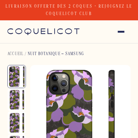
Skip
LIVRAISON OFFERTE DÈS 2 COQUES · REJOIGNEZ LE
to
COQUELICOT CLUB
content
ACCUEIL
/
NUIT BOTANIQUE – SAMSUNG