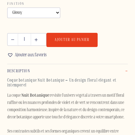
FINITION
AJOUTER AU PANIER
quantité
de
Ajouter aux favoris
NUIT
BOTANIQUE
DESCRIPTION
-
SAMSUNG
Coque botanique Nuit Botanique – Un design floral élégant et
intemporel
La coque
Nuit Botanique
revisite l'univers végétal à travers un motif floral
raffiné où les nuances profondes de violet et de vert se rencontrent dans une
composition harmonieuse. Inspiré de la nature et du design contemporain, ce
décor botanique apporte une touche d'élégance discrète à votre smartphone.
Ses contrastes subtils et ses formes organiques créent un équilibre entre