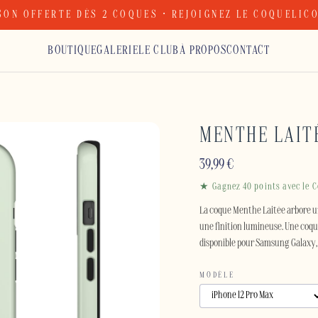
SON OFFERTE DÈS 2 COQUES · REJOIGNEZ LE COQUELIC
BOUTIQUE
GALERIE
LE CLUB
À PROPOS
CONTACT
MENTHE LAIT
39,99
€
★ Gagnez 40 points avec le C
La coque Menthe Laitée arbore u
une finition lumineuse. Une coqu
disponible pour Samsung Galaxy, 
MODÈLE