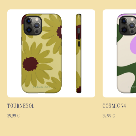
TOURNESOL
COSMIC 74
39,99
€
39,99
€