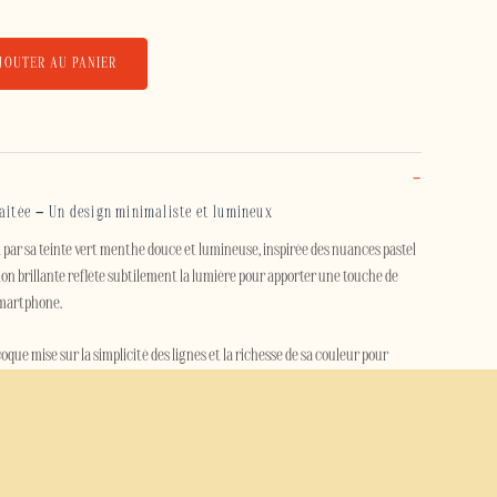
JOUTER AU PANIER
itée – Un design minimaliste et lumineux
 par sa teinte vert menthe douce et lumineuse, inspirée des nuances pastel
ition brillante reflète subtilement la lumière pour apporter une touche de
smartphone.
que mise sur la simplicité des lignes et la richesse de sa couleur pour
on vert menthe apaisant s'intègre facilement à tous les styles, tout en
affinée.
la coque Menthe Laitée associe une coque extérieure rigide en
TPU souple capable d'absorber les chocs. Elle protège efficacement votre