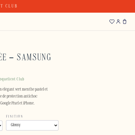
OT CLUB
ÉE – SAMSUNG
oquelicot Club
n élégant vert menthe pastel et
e de protection antichoc
Google Pixel et iPhone.
FINITION