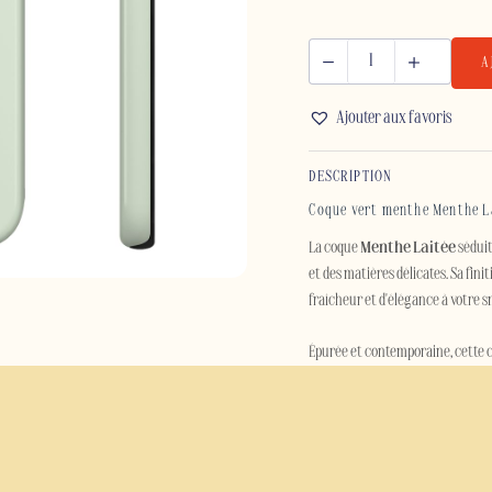
A
quantité
de
Ajouter aux favoris
MENTHE
LAITÉE
DESCRIPTION
-
SAMSUNG
Coque vert menthe Menthe La
La coque
Menthe Laitée
séduit
et des matières délicates. Sa fin
fraîcheur et d'élégance à votre 
Épurée et contemporaine, cette co
créer un accessoire intemporel. S
apportant une note moderne et r
Pensée pour un usage quotidien, 
polycarbonate à un intérieur en 