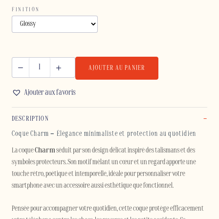
FINITION
AJOUTER AU PANIER
quantité
de
Ajouter aux favoris
CHARM
-
DESCRIPTION
SAMSUNG
Coque Charm – Élégance minimaliste et protection au quotidien
La coque
Charm
séduit par son design délicat inspiré des talismans et des
symboles protecteurs. Son motif mêlant un cœur et un regard apporte une
touche rétro, poétique et intemporelle, idéale pour personnaliser votre
smartphone avec un accessoire aussi esthétique que fonctionnel.
Pensée pour accompagner votre quotidien, cette coque protège efficacement