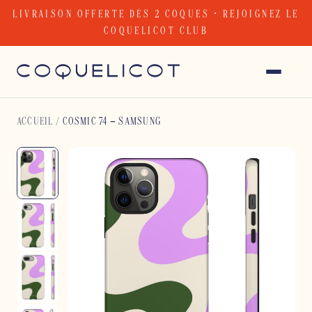
Skip
LIVRAISON OFFERTE DÈS 2 COQUES · REJOIGNEZ LE
to
COQUELICOT CLUB
content
ACCUEIL
/
COSMIC 74 – SAMSUNG