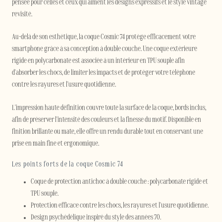
pensée pour celles et ceux qui aiment les designs expressifs et le style vintage
revisité.
Au-delà de son esthétique, la coque Cosmic 74 protège efficacement votre
smartphone grâce à sa conception à double couche. Une coque extérieure
rigide en polycarbonate est associée à un intérieur en TPU souple afin
d'absorber les chocs, de limiter les impacts et de protéger votre téléphone
contre les rayures et l'usure quotidienne.
L'impression haute définition couvre toute la surface de la coque, bords inclus,
afin de préserver l'intensité des couleurs et la finesse du motif. Disponible en
finition brillante ou mate, elle offre un rendu durable tout en conservant une
prise en main fine et ergonomique.
Les points forts de la coque Cosmic 74
Coque de protection antichoc à double couche : polycarbonate rigide et
TPU souple.
Protection efficace contre les chocs, les rayures et l'usure quotidienne.
Design psychédélique inspiré du style des années 70.