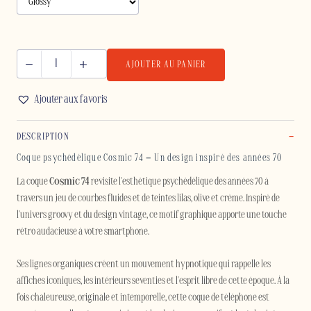
AJOUTER AU PANIER
quantité
de
Ajouter aux favoris
COSMIC
74
DESCRIPTION
-
SAMSUNG
Coque psychédélique Cosmic 74 – Un design inspiré des années 70
La coque
Cosmic 74
revisite l'esthétique psychédélique des années 70 à
travers un jeu de courbes fluides et de teintes lilas, olive et crème. Inspiré de
l'univers groovy et du design vintage, ce motif graphique apporte une touche
rétro audacieuse à votre smartphone.
Ses lignes organiques créent un mouvement hypnotique qui rappelle les
affiches iconiques, les intérieurs seventies et l'esprit libre de cette époque. À la
fois chaleureuse, originale et intemporelle, cette coque de téléphone est