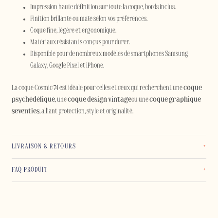
Impression haute définition sur toute la coque, bords inclus.
Finition brillante ou mate selon vos préférences.
Coque fine, légère et ergonomique.
Matériaux résistants conçus pour durer.
Disponible pour de nombreux modèles de smartphones Samsung
Galaxy, Google Pixel et iPhone.
La coque Cosmic 74 est idéale pour celles et ceux qui recherchent une
coque
psychédélique
, une
coque design vintage
ou une
coque graphique
seventies
, alliant protection, style et originalité.
LIVRAISON & RETOURS
FAQ PRODUIT