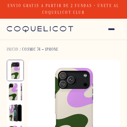
Skip
ENVÍO GRATIS A PARTIR DE 2 FUNDAS · ÚNETE AL
to
COQUELICOT CLUB
content
INICIO
/
COSMIC 74 – IPHONE