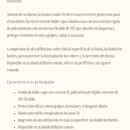
setentera.
Además de su diseño, la funda Cosmic 74 ofrece una excelente protección para
el uso diario. Su estructura de doble capa combina una carcasa exterior rígida
de policarbonato con un interior flexible de TPU que absorbe los impactos y
protege el teléfono frente a golpes, caídas y arañazos.
La impresión de alta definición cubre toda la superficie de la funda, incluidos los
bordes, para mantener la intensidad de los colores y la precisión del diseño.
Disponible en acabado brillante o mate, ofrece un perfil fino y un agarre
cómodo.
Características principales
Funda de doble capa con exterior de policarbonato rígido e interior de
TPU flexible.
Protección eficaz contra golpes, arañazos y el desgaste diario.
Diseño psicodélico inspirado en los años 70.
Impresión de alta definición en toda la superficie, incluidos los bordes.
Disponible en acabado brillante o mate.