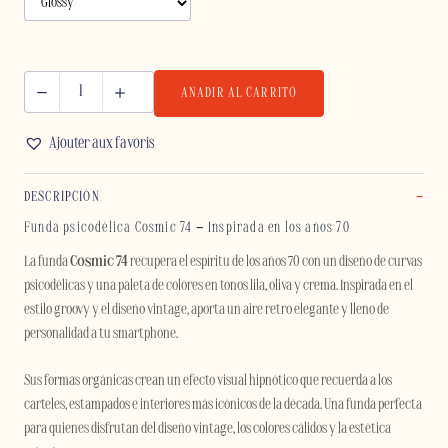
AÑADIR AL CARRITO
COSMIC
74
Ajouter aux favoris
-
IPHONE
DESCRIPCIÓN
cantidad
Funda psicodélica Cosmic 74 – Inspirada en los años 70
La funda
Cosmic 74
recupera el espíritu de los años 70 con un diseño de curvas
psicodélicas y una paleta de colores en tonos lila, oliva y crema. Inspirada en el
estilo groovy y el diseño vintage, aporta un aire retro elegante y lleno de
personalidad a tu smartphone.
Sus formas orgánicas crean un efecto visual hipnótico que recuerda a los
carteles, estampados e interiores más icónicos de la década. Una funda perfecta
para quienes disfrutan del diseño vintage, los colores cálidos y la estética