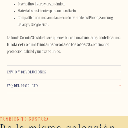
Diseño fino, ligero y ergonómico.
Materiales resistentes para un uso diario.
Compatible con una amplia selección de modelos iPhone, Samsung
Galaxy y Google Pixel.
La funda Cosmic 74 es ideal para quienes buscan una
funda psicodélica
, una
funda retro
o una
funda inspirada en los años 70
, combinando
protección, calidad y un diseño único.
ENVÍO Y DEVOLUCIONES
FAQ DEL PRODUCTO
TAMBIÉN TE GUSTARÁ