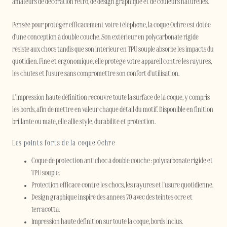
amateurs de décoration rétro, de design graphique et de couleurs naturelles.
Pensée pour protéger efficacement votre téléphone, la coque Ochre est dotée
d'une conception à double couche. Son extérieur en polycarbonate rigide
résiste aux chocs tandis que son intérieur en TPU souple absorbe les impacts du
quotidien. Fine et ergonomique, elle protège votre appareil contre les rayures,
les chutes et l'usure sans compromettre son confort d'utilisation.
L'impression haute définition recouvre toute la surface de la coque, y compris
les bords, afin de mettre en valeur chaque détail du motif. Disponible en finition
brillante ou mate, elle allie style, durabilité et protection.
Les points forts de la coque Ochre
Coque de protection antichoc à double couche : polycarbonate rigide et
TPU souple.
Protection efficace contre les chocs, les rayures et l'usure quotidienne.
Design graphique inspiré des années 70 avec des teintes ocre et
terracotta.
Impression haute définition sur toute la coque, bords inclus.