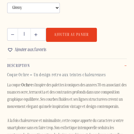
AJOUTER AU PANIER
quantité
de
Ajouter aux favoris
OCHRE
-
DESCRIPTION
SAMSUNG
Coque Ochre – Un design rétro aux teintes chaleureuses
La coque
Ochre
s'inspire des palettes iconiques des années 70 en associant des
nuances ocre, terracotta et des contrastes profonds dans une composition
graphique équilibrée. Ses courbes fluides et ses lignes structurées créent un
mouvement élégant qui mêle inspiration vintage et design contemporain.
À la fois chaleureuse et minimaliste, cette coque apporte du caractère à votre
smartphone sans en faire trop. Son esthétique intemporelle séduira les