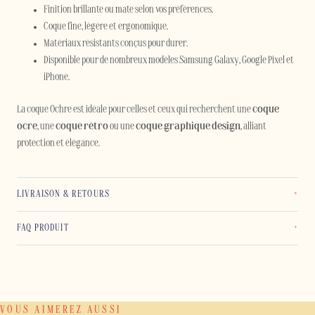
Finition brillante ou mate selon vos préférences.
Coque fine, légère et ergonomique.
Matériaux résistants conçus pour durer.
Disponible pour de nombreux modèles Samsung Galaxy, Google Pixel et
iPhone.
La coque Ochre est idéale pour celles et ceux qui recherchent une
coque
ocre
, une
coque rétro
ou une
coque graphique design
, alliant
protection et élégance.
LIVRAISON & RETOURS
FAQ PRODUIT
VOUS AIMEREZ AUSSI