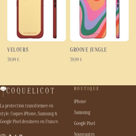
VELOURS
GROOVE JUNGLE
39,99
€
39,99
€
BOUTIQUE
COQUELICOT
iPhone
La protection transformée en
Samsung
style. Coques iPhone, Samsung &
Google Pixel dessinées en France.
Google Pixel
Nouveautés