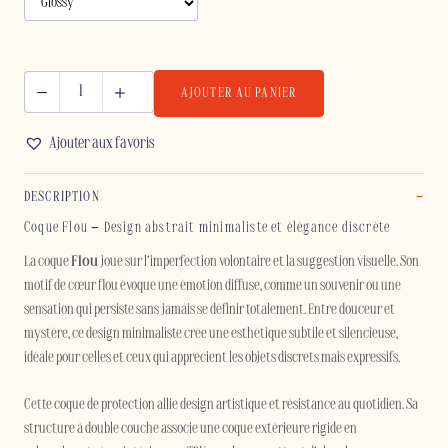
AJOUTER AU PANIER
quantité
de
Ajouter aux favoris
FLOU
-
DESCRIPTION
IPHONE
Coque Flou – Design abstrait minimaliste et élégance discrète
La coque
Flou
joue sur l’imperfection volontaire et la suggestion visuelle. Son
motif de cœur flou évoque une émotion diffuse, comme un souvenir ou une
sensation qui persiste sans jamais se définir totalement. Entre douceur et
mystère, ce design minimaliste crée une esthétique subtile et silencieuse,
idéale pour celles et ceux qui apprécient les objets discrets mais expressifs.
Cette coque de protection allie design artistique et résistance au quotidien. Sa
structure à double couche associe une coque extérieure rigide en