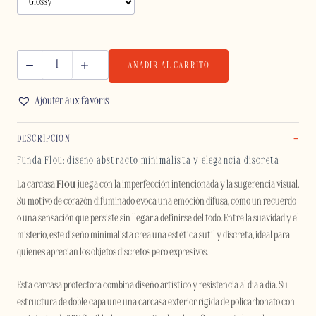
AÑADIR AL CARRITO
FLOU
-
Ajouter aux favoris
IPHONE
cantidad
DESCRIPCIÓN
Funda Flou: diseño abstracto minimalista y elegancia discreta
La carcasa
Flou
juega con la imperfección intencionada y la sugerencia visual.
Su motivo de corazón difuminado evoca una emoción difusa, como un recuerdo
o una sensación que persiste sin llegar a definirse del todo. Entre la suavidad y el
misterio, este diseño minimalista crea una estética sutil y discreta, ideal para
quienes aprecian los objetos discretos pero expresivos.
Esta carcasa protectora combina diseño artístico y resistencia al día a día. Su
estructura de doble capa une una carcasa exterior rígida de policarbonato con