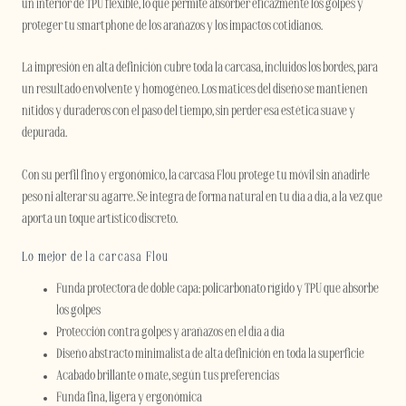
un interior de TPU flexible, lo que permite absorber eficazmente los golpes y
proteger tu smartphone de los arañazos y los impactos cotidianos.
La impresión en alta definición cubre toda la carcasa, incluidos los bordes, para
un resultado envolvente y homogéneo. Los matices del diseño se mantienen
nítidos y duraderos con el paso del tiempo, sin perder esa estética suave y
depurada.
Con su perfil fino y ergonómico, la carcasa Flou protege tu móvil sin añadirle
peso ni alterar su agarre. Se integra de forma natural en tu día a día, a la vez que
aporta un toque artístico discreto.
Lo mejor de la carcasa Flou
Funda protectora de doble capa: policarbonato rígido y TPU que absorbe
los golpes
Protección contra golpes y arañazos en el día a día
Diseño abstracto minimalista de alta definición en toda la superficie
Acabado brillante o mate, según tus preferencias
Funda fina, ligera y ergonómica