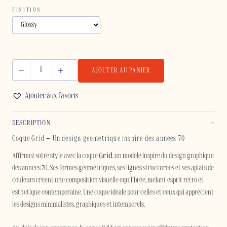
FINITION
AJOUTER AU PANIER
quantité
de
Ajouter aux favoris
GRID
-
DESCRIPTION
IPHONE
Coque Grid – Un design géométrique inspiré des années 70
Affirmez votre style avec la coque
Grid
, un modèle inspiré du design graphique
des années 70. Ses formes géométriques, ses lignes structurées et ses aplats de
couleurs créent une composition visuelle équilibrée, mêlant esprit rétro et
esthétique contemporaine. Une coque idéale pour celles et ceux qui apprécient
les designs minimalistes, graphiques et intemporels.