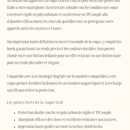
Au-delà de son apparence, la coque Grid est conçue pour offrir une protection
fiable à votre smartphone. Sa structure à double couche combine une coque
extérieure rigide en polycarbonate et un intérieur en TPU souple afin
d'absorber efficacement les chocs du quotidien tout en protégeant votre
appareil contre les rayures et l'usure.
Son impression haute définition recouvre l'ensemble de la coque, y compris les
bords, garantissant un rendu précis et des couleurs durables. Vous pouvez
choisir entre une finition brillante pour un effet éclatant ou une finition mate
pour un rendu plus sobre et élégant.
Compatible avec la technologie MagSafe sur les modèles compatibles, cette
coque permet d'utiliser facilement les accessoires magnétiques et la recharge
sans fil sans retirer la protection.
Les points forts de la coque Grid
Protection double couche en polycarbonate rigide et TPU souple.
Absorption efficace des chocs et excellente résistance aux rayures.
Impression haute qualité sur toute la surface, bords inclus.