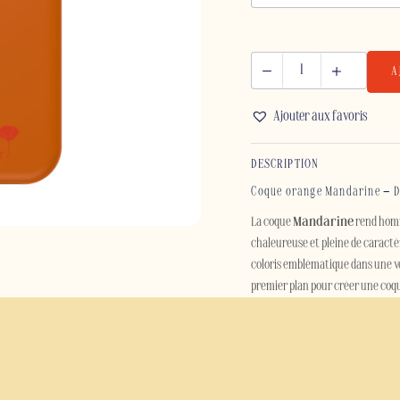
A
quantité
de
Ajouter aux favoris
MANDARINE
-
DESCRIPTION
IPHONE
Coque orange Mandarine – De
La coque
Mandarine
rend homm
chaleureuse et pleine de caractèr
coloris emblématique dans une v
premier plan pour créer une coqu
Pensée pour les amateurs de desi
solaire à votre smartphone tout
regard sans être excessif, faisan