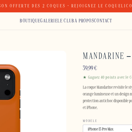
SON OFFERTE DÈS 2 COQUES · REJOIGNEZ LE COQUELIC
BOUTIQUE
GALERIE
LE CLUB
À PROPOS
CONTACT
MANDARINE –
39,99
€
★ Gagnez 40 points avec le C
La coque Mandarine revisite le st
orange lumineuse et un design m
protection antichoc disponible p
et iPhone.
MODÈLE