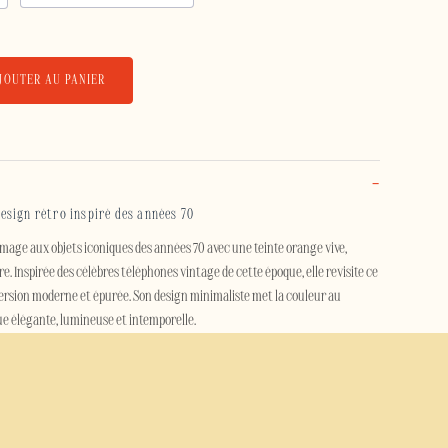
JOUTER AU PANIER
sign rétro inspiré des années 70
age aux objets iconiques des années 70 avec une teinte orange vive,
e. Inspirée des célèbres téléphones vintage de cette époque, elle revisite ce
ersion moderne et épurée. Son design minimaliste met la couleur au
e élégante, lumineuse et intemporelle.
gn vintage et de décoration rétro, la coque Mandarine apporte une touche
 en conservant une esthétique contemporaine. Son orange profond attire le
t de cette coque un accessoire aussi tendance qu'intemporel.