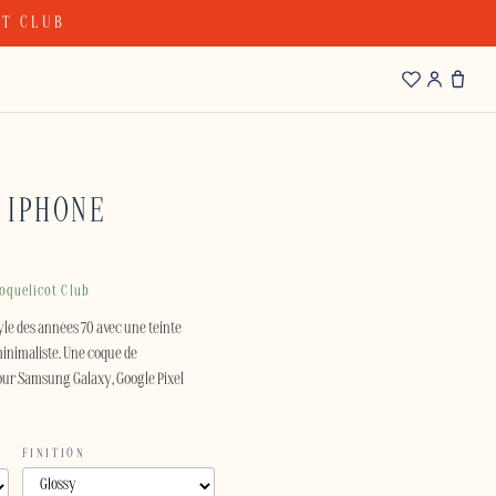
OT CLUB
 IPHONE
oquelicot Club
yle des années 70 avec une teinte
inimaliste. Une coque de
our Samsung Galaxy, Google Pixel
FINITION