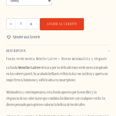
AÑADIR AL CARRITO
MENTHE
LAITÉE
Ajouter aux favoris
-
SAMSUNG
DESCRIPCIÓN
cantidad
Funda verde menta Menthe Laitée – Diseño minimalista y elegante
La funda
Menthe Laitée
destaca por su delicado tono verde menta inspirado
en los colores pastel. Su acabado brillante refleja la luz con sutileza y aporta un
toque fresco, luminoso y sofisticado a tu smartphone.
Minimalista y contemporánea, esta funda apuesta por la sencillez y la
elegancia de un color suave que combina fácilmente con cualquier estilo. Un
diseño pensado para quienes valoran la belleza de los detalles.