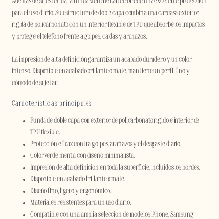
Además de su estética, la funda Menthe Laitée ofrece una excelente protección
para el uso diario. Su estructura de doble capa combina una carcasa exterior
rígida de policarbonato con un interior flexible de TPU que absorbe los impactos
y protege el teléfono frente a golpes, caídas y arañazos.
La impresión de alta definición garantiza un acabado duradero y un color
intenso. Disponible en acabado brillante o mate, mantiene un perfil fino y
cómodo de sujetar.
Características principales
Funda de doble capa con exterior de policarbonato rígido e interior de
TPU flexible.
Protección eficaz contra golpes, arañazos y el desgaste diario.
Color verde menta con diseño minimalista.
Impresión de alta definición en toda la superficie, incluidos los bordes.
Disponible en acabado brillante o mate.
Diseño fino, ligero y ergonómico.
Materiales resistentes para un uso diario.
Compatible con una amplia selección de modelos iPhone, Samsung