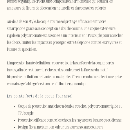
formes organiques créent une composition harmonieuse qui séduira les
amateurs de fleurs, de décoration naturelle et d'accessoires colorés.
Au-delà de son style, la coque Tournesol protège efficacement votre
smartphone grâce à sa conception à double couche. Une coque extérieure
rigide en polycarbonate est associée à un intérieur en TPU souple pour absorber
les chocs, limiter les impacts et protéger votre téléphone contre les rayures et
l'usure du quotidien.
L'impression haute définition recouvre toute la surface de la coque, bords
inclus, afin de restituer la richesse des couleurs et la finesse du motif.
Disponible en finition brillante ou mate, elle offre un rendu durable et une prise
en main agréable grâce à son profil fin et ergonomique.
Les points forts de la coque Tournesol
Coque de protection antichoc à double couche : polycarbonate rigide et
TPU souple.
Protection efficace contre les chocs, les rayures et l'usure quotidienne.
Design floral mettant en valeur un tournesol aux couleurs