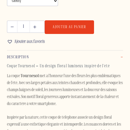
AJOUTER AU PANIER
quantité
de
Ajouter aux favoris
TOURNESOL
-
DESCRIPTION
SAMSUNG
Coque Tournesol – Un design floral lumineux inspiré de l'été
La coque
Tournesol
met à l'honneur l'une des fleurs les plus emblématiques
de l'été. Avec ses larges pétales aux teintes chaudes et profondes, elle évoque les
champs baignés de soleil, les journées lumineuses et la douceur des saisons
estivales. Son motif floral généreux apporte instantanément de la chaleur et
du caractère à votre smartphone.
Inspirée par la nature, cette coque de téléphone associe un design floral
expressif à une esthétique élégante et intemporelle. Les nuances dorées et les