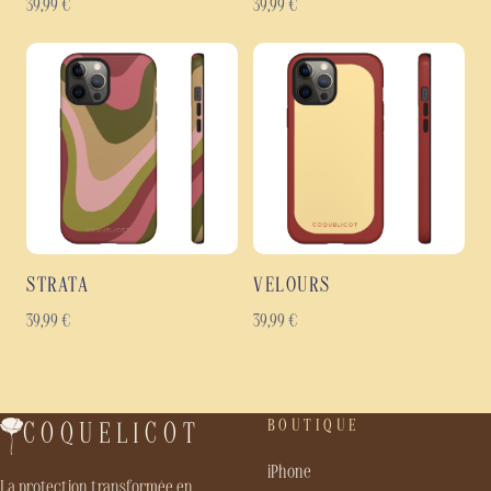
39,99
€
39,99
€
STRATA
VELOURS
39,99
€
39,99
€
BOUTIQUE
COQUELICOT
iPhone
La protection transformée en