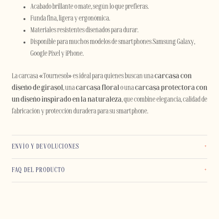
Acabado brillante o mate, según lo que prefieras.
Funda fina, ligera y ergonómica.
Materiales resistentes diseñados para durar.
Disponible para muchos modelos de smartphones Samsung Galaxy,
Google Pixel y iPhone.
La carcasa «Tournesol» es ideal para quienes buscan una
carcasa con
diseño de girasol
, una
carcasa floral
o una
carcasa protectora con
un diseño inspirado en la naturaleza
, que combine elegancia, calidad de
fabricación y protección duradera para su smartphone.
ENVÍO Y DEVOLUCIONES
FAQ DEL PRODUCTO