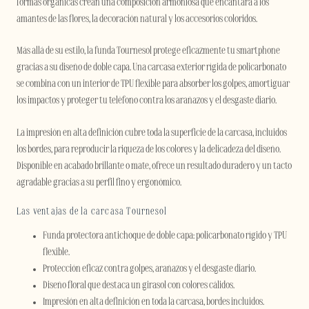
formas orgánicas crean una composición armoniosa que encantará a los
amantes de las flores, la decoración natural y los accesorios coloridos.
Más allá de su estilo, la funda Tournesol protege eficazmente tu smartphone
gracias a su diseño de doble capa. Una carcasa exterior rígida de policarbonato
se combina con un interior de TPU flexible para absorber los golpes, amortiguar
los impactos y proteger tu teléfono contra los arañazos y el desgaste diario.
La impresión en alta definición cubre toda la superficie de la carcasa, incluidos
los bordes, para reproducir la riqueza de los colores y la delicadeza del diseño.
Disponible en acabado brillante o mate, ofrece un resultado duradero y un tacto
agradable gracias a su perfil fino y ergonómico.
Las ventajas de la carcasa Tournesol
Funda protectora antichoque de doble capa: policarbonato rígido y TPU
flexible.
Protección eficaz contra golpes, arañazos y el desgaste diario.
Diseño floral que destaca un girasol con colores cálidos.
Impresión en alta definición en toda la carcasa, bordes incluidos.