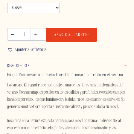
AÑADIR AL CARRITO
TOURNESOL
-
Ajouter aux favoris
SAMSUNG
cantidad
DESCRIPCIÓN
Funda Tournesol: un diseño floral luminoso inspirado en el verano
La carcasa
Girasol
rinde homenaje a una de las flores más emblemáticas del
verano. Con sus amplios pétalos en tonos cálidos y profundos, evoca los campos
bañados por el sol, los días luminosos y la dulzura de las estaciones estivales. Su
generoso motivo floral aporta al instante calidez y personalidad a tu móvil.
Inspirada en la naturaleza, esta carcasa para móvil combina un diseño floral
expresivo con una estética elegante y atemporal. Los tonos dorados y las