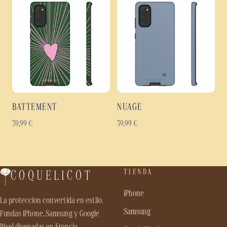
BATTEMENT
NUAGE
39,99
€
39,99
€
TIENDA
COQUELICOT
iPhone
La protección convertida en estilo.
Samsung
Fundas iPhone, Samsung y Google