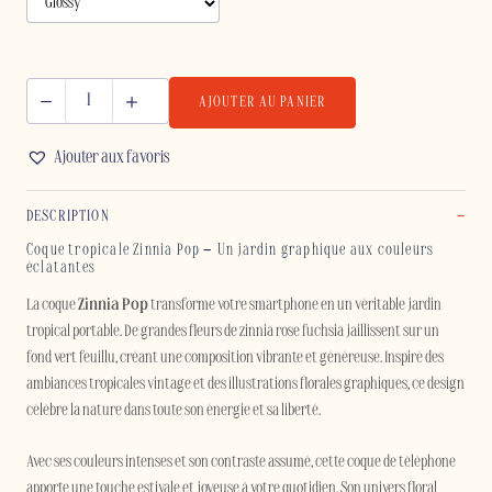
AJOUTER AU PANIER
quantité
de
Ajouter aux favoris
ZINNIA
POP
DESCRIPTION
-
SAMSUNG
Coque tropicale Zinnia Pop – Un jardin graphique aux couleurs
éclatantes
La coque
Zinnia Pop
transforme votre smartphone en un véritable jardin
tropical portable. De grandes fleurs de zinnia rose fuchsia jaillissent sur un
fond vert feuillu, créant une composition vibrante et généreuse. Inspiré des
ambiances tropicales vintage et des illustrations florales graphiques, ce design
célèbre la nature dans toute son énergie et sa liberté.
Avec ses couleurs intenses et son contraste assumé, cette coque de téléphone
apporte une touche estivale et joyeuse à votre quotidien. Son univers floral