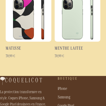
MATISSE
MENTHE LAITÉE
39,99
€
39,99
€
BOUTIQUE
COQUELICOT
iPhone
La protection transformée en
Samsung
style. Coques iPhone, Samsung &
Google Pixel dessinées en France.
Google Pixel