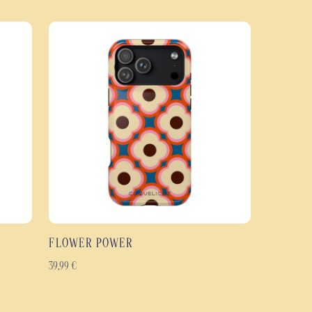
coque extérieure rigide en polycarbonate est associée à un intérieur en
ocs, de limiter les impacts et de protéger votre téléphone contre les rayures
vre l'ensemble de la coque, y compris les bords, afin de préserver la richesse
tif. Disponible en finition brillante ou mate, elle offre un rendu durable et
main.
 Disco Vibes
hoc à double couche : polycarbonate rigide et TPU souple.
 les chocs, les rayures et l'usure quotidienne.
 70 avec motif géométrique rétro.
n sur toute la coque, bords inclus.
 selon vos préférences.
FLOWER POWER
gonomique.
çus pour durer.
39,99
€
eux modèles de smartphones Samsung Galaxy, Google Pixel et iPhone.