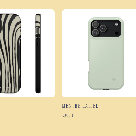
conception à double couche. Une 
TPU souple afin d'absorber les ch
et l'usure quotidienne.
L'impression haute définition cou
des couleurs et la précision du mo
un excellent confort de prise en 
Les points forts de la coque
Coque de protection antic
Protection efficace contre
Design inspiré des années
Impression haute définitio
Finition brillante ou mate
MENTHE LAITÉE
Coque fine, légère et er
Matériaux résistants con
39,99
€
Disponible pour de nombr