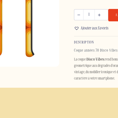
A
quantité
de
Ajouter aux favoris
DISCO
VIBES
DESCRIPTION
-
SAMSUNG
Coque années 70 Disco Vibes
La coque
Disco Vibes
rend homm
géométrique aux dégradés d'orang
vintage, du mobilier iconique et 
caractère à votre smartphone.
Ses formes graphiques répétitive
coque de téléphone séduit par so
inspiration vintage, idéale pour 
Au-delà de son esthétique, la co