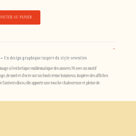
JOUTER AU PANIER
 – Un design graphique inspiré du style seventies
age à l'esthétique emblématique des années 70 avec un motif
e, de miel et d'ocre sur un fond crème lumineux. Inspirée des affiches
de l'univers disco, elle apporte une touche chaleureuse et pleine de
s créent un effet visuel hypnotique, entre modernité et nostalgie. Cette
n équilibre entre couleurs chaleureuses, lignes géométriques et
les amateurs de décoration rétro et de design intemporel.
que Disco Vibes protège efficacement votre smartphone grâce à sa