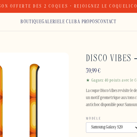
SON OFFERTE DÈS 2 COQUES · REJOIGNEZ LE COQUELIC
BOUTIQUE
GALERIE
LE CLUB
À PROPOS
CONTACT
DISCO VIBES
39,99
€
★ Gagnez 40 points avec le C
La coque Disco Vibes revisite le 
un motif géométrique aux tons c
antichoc disponible pour Samsung
MODÈLE