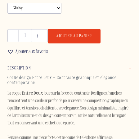
AJOUTER AU PANIER
quantité
de
Ajouter aux favoris
ENTRE
DEUX
DESCRIPTION
-
IPHONE
Coque design Entre Deux – Contraste graphique et élégance
contemporaine
La coque
Entre Deux
joue sur la force du contraste. Des lignes franches
rencontrent une couleur profonde pour créer une composition graphique où
équilibre et tension cohabitent avec élégance. Son design minimaliste, inspiré
de l'architecture et du design contemporain, attire naturellement le regard
tout en conservant une esthétique épurée.
Pensée comme une pièce forte, cette coque de téléphone affirme sa