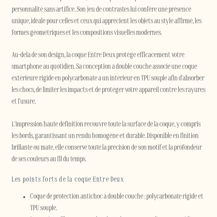
personnalité sans artifice. Son jeu de contrastes lui confère une présence
unique, idéale pour celles et ceux qui apprécient les objets au style affirmé, les
formes géométriques et les compositions visuelles modernes.
Au-delà de son design, la coque Entre Deux protège efficacement votre
smartphone au quotidien. Sa conception à double couche associe une coque
extérieure rigide en polycarbonate à un intérieur en TPU souple afin d'absorber
les chocs, de limiter les impacts et de protéger votre appareil contre les rayures
et l'usure.
L'impression haute définition recouvre toute la surface de la coque, y compris
les bords, garantissant un rendu homogène et durable. Disponible en finition
brillante ou mate, elle conserve toute la précision de son motif et la profondeur
de ses couleurs au fil du temps.
Les points forts de la coque Entre Deux
Coque de protection antichoc à double couche : polycarbonate rigide et
TPU souple.