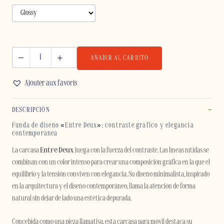
AÑADIR AL CARRITO
ENTRE
DEUX
Ajouter aux favoris
-
IPHONE
DESCRIPCIÓN
cantidad
Funda de diseño «Entre Deux»: contraste gráfico y elegancia
contemporánea
La carcasa
Entre Deux
juega con la fuerza del contraste. Las líneas nítidas se
combinan con un color intenso para crear una composición gráfica en la que el
equilibrio y la tensión conviven con elegancia. Su diseño minimalista, inspirado
en la arquitectura y el diseño contemporáneo, llama la atención de forma
natural sin dejar de lado una estética depurada.
Concebida como una pieza llamativa, esta carcasa para móvil destaca su