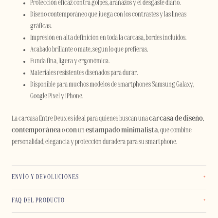
Protección eficaz contra golpes, arañazos y el desgaste diario.
Diseño contemporáneo que juega con los contrastes y las líneas
gráficas.
Impresión en alta definición en toda la carcasa, bordes incluidos.
Acabado brillante o mate, según lo que prefieras.
Funda fina, ligera y ergonómica.
Materiales resistentes diseñados para durar.
Disponible para muchos modelos de smartphones Samsung Galaxy,
Google Pixel y iPhone.
La carcasa Entre Deux es ideal para quienes buscan una
carcasa de diseño
,
contemporánea
o
con
un
estampado minimalista
, que combine
personalidad, elegancia y protección duradera para su smartphone.
ENVÍO Y DEVOLUCIONES
FAQ DEL PRODUCTO