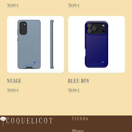
39,99
€
39,99
€
NUAGE
BLEU ROY
39,99
€
39,99
€
TIENDA
COQUELICOT
iPhone