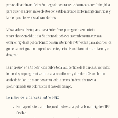
personalidad sin artificios. Su juego de contrastes le da un carácter único, ideal
para quienes aprecian los objetos con estilo marcado, las formas geométricas y
las composiciones visuales modernas.
Más allá de su diseño, la carcasa Entre Deux protege eficazmente tu
smartphone en el día a día. Su diseño de doble capa combina una carcasa
exterior rígida de policarbonato con un interior de TPU flexible para absorber los
golpes, amortiguar los impactos y proteger tu dispositivo contra arañazos y el
desgaste.
La impresión en alta definición cubre toda la superficie de la carcasa, incluidos
los bordes, lo que garantiza un acabado uniforme y duradero. Disponible en
acabado brillante o mate, conserva toda la precisión de su diseño y la
profundidad de sus colores con el paso del tiempo.
Lo mejor de la carcasa Entre Deux
Funda protectora antichoque de doble capa: policarbonato rígido y TPU
flexible.