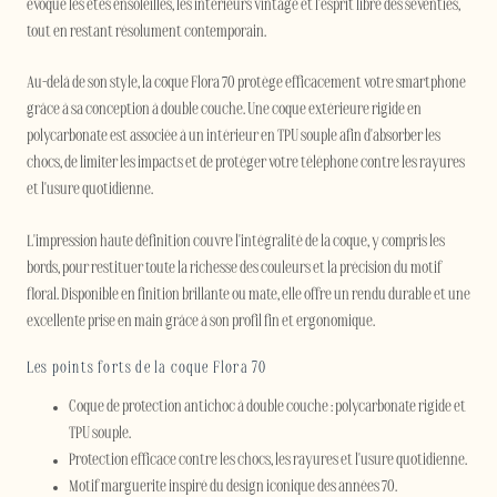
évoque les étés ensoleillés, les intérieurs vintage et l'esprit libre des seventies,
tout en restant résolument contemporain.
Au-delà de son style, la coque Flora 70 protège efficacement votre smartphone
grâce à sa conception à double couche. Une coque extérieure rigide en
polycarbonate est associée à un intérieur en TPU souple afin d'absorber les
chocs, de limiter les impacts et de protéger votre téléphone contre les rayures
et l'usure quotidienne.
L'impression haute définition couvre l'intégralité de la coque, y compris les
bords, pour restituer toute la richesse des couleurs et la précision du motif
floral. Disponible en finition brillante ou mate, elle offre un rendu durable et une
excellente prise en main grâce à son profil fin et ergonomique.
Les points forts de la coque Flora 70
Coque de protection antichoc à double couche : polycarbonate rigide et
TPU souple.
Protection efficace contre les chocs, les rayures et l'usure quotidienne.
Motif marguerite inspiré du design iconique des années 70.