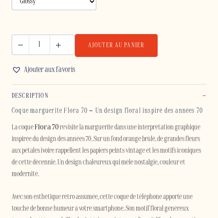
AJOUTER AU PANIER
quantité
de
Ajouter aux favoris
FLORA
70
DESCRIPTION
-
IPHONE
Coque marguerite Flora 70 – Un design floral inspiré des années 70
La coque
Flora 70
revisite la marguerite dans une interprétation graphique
inspirée du design des années 70. Sur un fond orange brûlé, de grandes fleurs
aux pétales ivoire rappellent les papiers peints vintage et les motifs iconiques
de cette décennie. Un design chaleureux qui mêle nostalgie, couleur et
modernité.
Avec son esthétique rétro assumée, cette coque de téléphone apporte une
touche de bonne humeur à votre smartphone. Son motif floral généreux