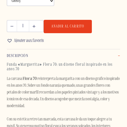
AÑADIR AL CARRITO
FLORA
70
Ajouter aux favoris
-
IPHONE
DESCRIPCIÓN
cantidad
Funda «Marguerita» Flora 70: un diseño floral inspirado en los
años 70
La carcasa
Flora 70
reinterpreta la margarita con un diseño gráfico inspirado
en los años 70. Sobre un fondo naranja quemado, unas grandes flores con
pétalos de color marfil recuerdan a los papeles pintados vintage y a los motivos
icónicos de esa década. Un diseño acogedor que mezcla nostalgia, color y
modernidad.
Con su estética retro tan marcada, esta carcasa le da un toque alegre a tu
móvil. Su generoso motivo floral evoca los veranos soleados, los interiores