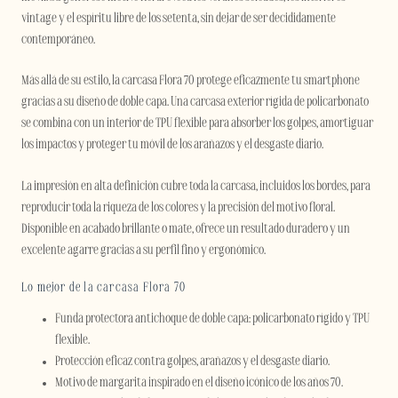
vintage y el espíritu libre de los setenta, sin dejar de ser decididamente
contemporáneo.
Más allá de su estilo, la carcasa Flora 70 protege eficazmente tu smartphone
gracias a su diseño de doble capa. Una carcasa exterior rígida de policarbonato
se combina con un interior de TPU flexible para absorber los golpes, amortiguar
los impactos y proteger tu móvil de los arañazos y el desgaste diario.
La impresión en alta definición cubre toda la carcasa, incluidos los bordes, para
reproducir toda la riqueza de los colores y la precisión del motivo floral.
Disponible en acabado brillante o mate, ofrece un resultado duradero y un
excelente agarre gracias a su perfil fino y ergonómico.
Lo mejor de la carcasa Flora 70
Funda protectora antichoque de doble capa: policarbonato rígido y TPU
flexible.
Protección eficaz contra golpes, arañazos y el desgaste diario.
Motivo de margarita inspirado en el diseño icónico de los años 70.