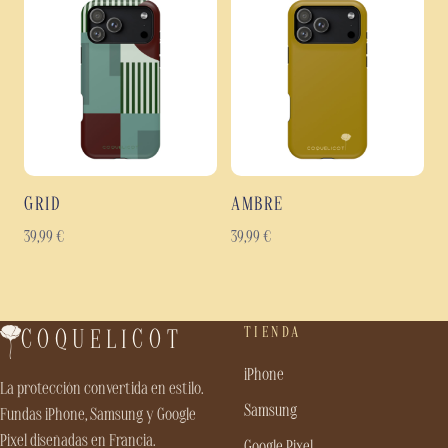
GRID
AMBRE
39,99
€
39,99
€
TIENDA
COQUELICOT
iPhone
La protección convertida en estilo.
Samsung
Fundas iPhone, Samsung y Google
Pixel diseñadas en Francia.
Google Pixel