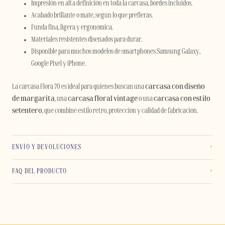
Impresión en alta definición en toda la carcasa, bordes incluidos.
Acabado brillante o mate, según lo que prefieras.
Funda fina, ligera y ergonómica.
Materiales resistentes diseñados para durar.
Disponible para muchos modelos de smartphones Samsung Galaxy,
Google Pixel y iPhone.
La carcasa Flora 70 es ideal para quienes buscan una
carcasa con diseño
de margarita
, una
carcasa floral vintage
o una
carcasa con estilo
setentero
, que combine estilo retro, protección y calidad de fabricación.
ENVÍO Y DEVOLUCIONES
FAQ DEL PRODUCTO