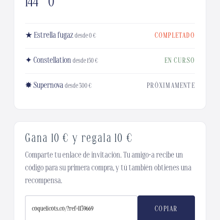
144
0
★ Estrella fugaz
COMPLETADO
desde 0 €
✦ Constellation
EN CURSO
desde 150 €
✸ Supernova
PRÓXIMAMENTE
desde 300 €
Gana 10 € y regala 10 €
Comparte tu enlace de invitación. Tu amigo·a recibe un
código para su primera compra, y tú también obtienes una
recompensa.
COPIAR