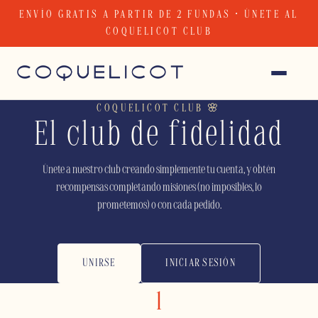
Skip
ENVÍO GRATIS A PARTIR DE 2 FUNDAS · ÚNETE AL
to
COQUELICOT CLUB
content
COQUELICOT CLUB 🌸
El club de fidelidad
Únete a nuestro club creando simplemente tu cuenta, y obtén
recompensas completando misiones (no imposibles, lo
prometemos) o con cada pedido.
UNIRSE
INICIAR SESIÓN
1