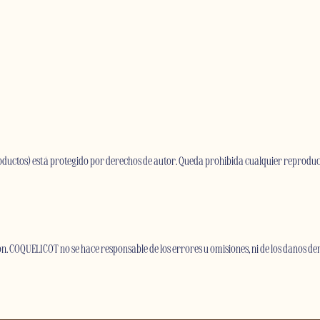
roductos) está protegido por derechos de autor. Queda prohibida cualquier reproducci
. COQUELICOT no se hace responsable de los errores u omisiones, ni de los daños deri