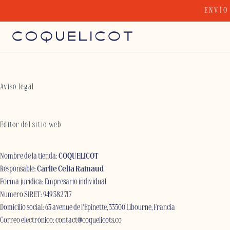
Skip
ENVÍO
to
content
Aviso legal
Editor del sitio web
Nombre de la tienda:
COQUELICOT
Responsable:
Carlie Célia Rainaud
Forma jurídica: Empresario individual
Número SIRET: 949 382 717
Domicilio social: 63 avenue de l’Épinette, 33500 Libourne, Francia
Correo electrónico:
contact@coquelicots.co