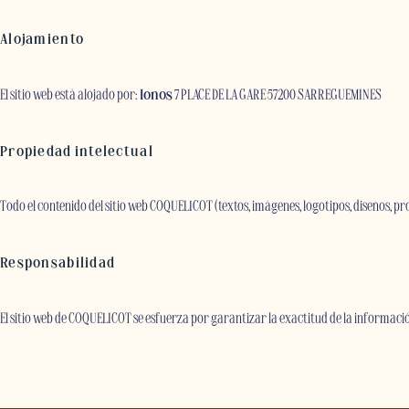
Alojamiento
El sitio web está alojado por:
Ionos
7 PLACE DE LA GARE 57200 SARREGUEMINES
Propiedad intelectual
Todo el contenido del sitio web COQUELICOT (textos, imágenes, logotipos, diseños, p
Responsabilidad
El sitio web de COQUELICOT se esfuerza por garantizar la exactitud de la información