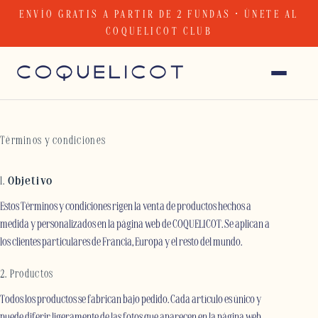
Skip
ENVÍO GRATIS A PARTIR DE 2 FUNDAS · ÚNETE AL
to
COQUELICOT CLUB
content
Términos y condiciones
1.
Objetivo
Estos Términos y condiciones rigen la venta de productos hechos a
medida y personalizados en la página web de COQUELICOT. Se aplican a
los clientes particulares de Francia, Europa y el resto del mundo.
2. Productos
Todos los productos se fabrican bajo pedido. Cada artículo es único y
puede diferir ligeramente de las fotos que aparecen en la página web.