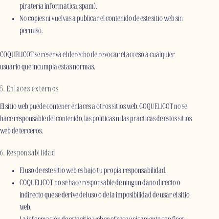
piratería informática, spam).
No copies ni vuelvas a publicar el contenido de este sitio web sin
permiso.
COQUELICOT se reserva el derecho de revocar el acceso a cualquier
usuario que incumpla estas normas.
5. Enlaces externos
El sitio web puede contener enlaces a otros sitios web. COQUELICOT no se
hace responsable del contenido, las políticas ni las prácticas de estos sitios
web de terceros.
6. Responsabilidad
El uso de este sitio web es bajo tu propia responsabilidad.
COQUELICOT no se hace responsable de ningún daño directo o
indirecto que se derive del uso o de la imposibilidad de usar el sitio
web.