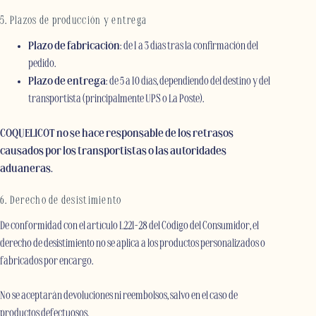
5. Plazos de producción y entrega
Plazo de fabricación
: de 1 a 3 días tras la confirmación del
pedido.
Plazo de entrega
: de 5 a 10 días, dependiendo del destino y del
transportista (principalmente UPS o La Poste).
COQUELICOT no se hace responsable de los retrasos
causados por los transportistas o las autoridades
aduaneras.
6. Derecho de desistimiento
De conformidad con el artículo L221-28 del Código del Consumidor, el
derecho de desistimiento no se aplica a los productos personalizados o
fabricados por encargo.
No se aceptarán devoluciones ni reembolsos, salvo en el caso de
productos defectuosos.