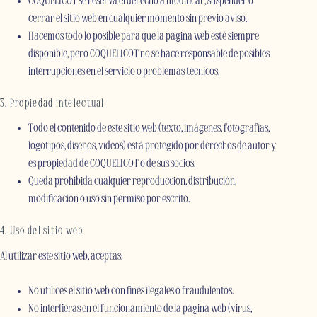
COQUELICOT se reserva el derecho a modificar, suspender o
cerrar el sitio web en cualquier momento sin previo aviso.
Hacemos todo lo posible para que la página web esté siempre
disponible, pero COQUELICOT no se hace responsable de posibles
interrupciones en el servicio o problemas técnicos.
3. Propiedad intelectual
Todo el contenido de este sitio web (texto, imágenes, fotografías,
logotipos, diseños, vídeos) está protegido por derechos de autor y
es propiedad de COQUELICOT o de sus socios.
Queda prohibida cualquier reproducción, distribución,
modificación o uso sin permiso por escrito.
4. Uso del sitio web
Al utilizar este sitio web, aceptas:
No utilices el sitio web con fines ilegales o fraudulentos.
No interfieras en el funcionamiento de la página web (virus,