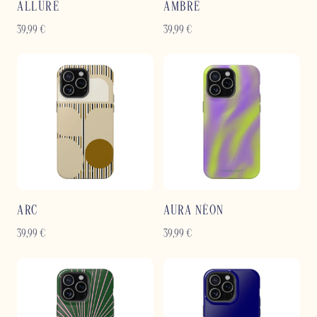
ALLURE
AMBRE
39,99
€
39,99
€
ARC
AURA NÉON
39,99
€
39,99
€