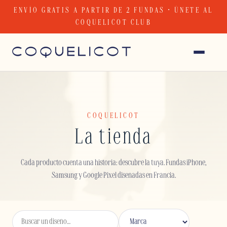
Skip
ENVÍO GRATIS A PARTIR DE 2 FUNDAS · ÚNETE AL
to
COQUELICOT CLUB
content
COQUELICOT
La tienda
Cada producto cuenta una historia: descubre la tuya. Fundas iPhone,
Samsung y Google Pixel diseñadas en Francia.