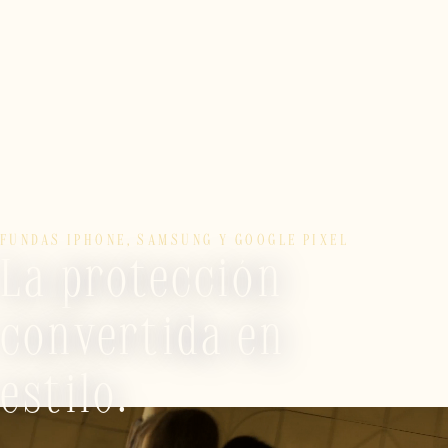
FUNDAS IPHONE, SAMSUNG Y GOOGLE PIXEL
La protección
convertida en
estilo.