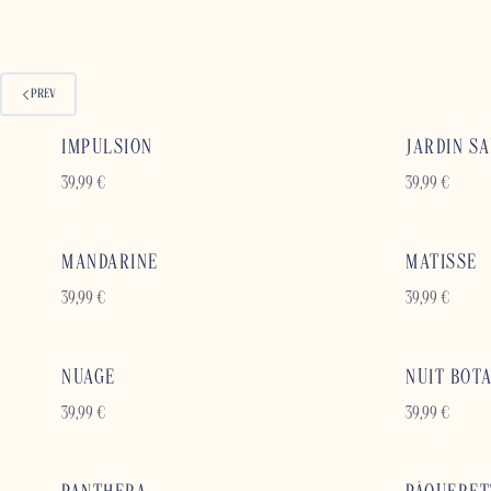
PREV
IMPULSION
JARDIN S
39,99
€
39,99
€
MANDARINE
MATISSE
39,99
€
39,99
€
NUAGE
NUIT BOT
39,99
€
39,99
€