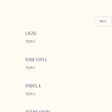
NEXT
LIGNE
39,99
€
NOIR VINYL
39,99
€
ONDULA
39,99
€