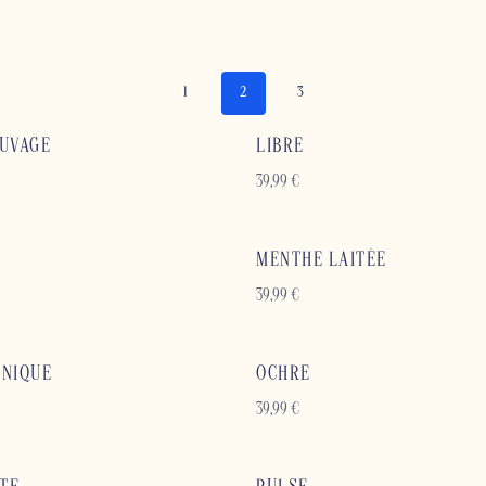
1
2
3
AUVAGE
LIBRE
39,99
€
MENTHE LAITÉE
39,99
€
ANIQUE
OCHRE
39,99
€