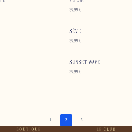
TE
PULSE
39,99
€
SÈVE
39,99
€
SUNSET WAVE
39,99
€
1
2
3
BOUTIQUE
LE CLUB