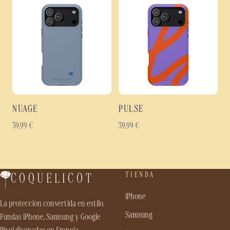
NUAGE
PULSE
39,99
€
39,99
€
TIENDA
COQUELICOT
iPhone
La protección convertida en estilo.
Samsung
Fundas iPhone, Samsung y Google