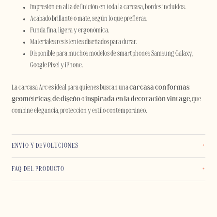
Impresión en alta definición en toda la carcasa, bordes incluidos.
Acabado brillante o mate, según lo que prefieras.
Funda fina, ligera y ergonómica.
Materiales resistentes diseñados para durar.
Disponible para muchos modelos de smartphones Samsung Galaxy,
Google Pixel y iPhone.
La carcasa Arc es ideal para quienes buscan una
carcasa con formas
geométricas
,
de diseño
o
inspirada en la decoración vintage
, que
combine elegancia, protección y estilo contemporáneo.
ENVÍO Y DEVOLUCIONES
FAQ DEL PRODUCTO