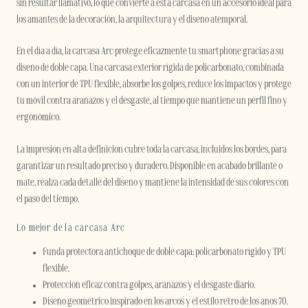
sin resultar llamativo, lo que convierte a esta carcasa en un accesorio ideal para
los amantes de la decoración, la arquitectura y el diseño atemporal.
En el día a día, la carcasa Arc protege eficazmente tu smartphone gracias a su
diseño de doble capa. Una carcasa exterior rígida de policarbonato, combinada
con un interior de TPU flexible, absorbe los golpes, reduce los impactos y protege
tu móvil contra arañazos y el desgaste, al tiempo que mantiene un perfil fino y
ergonómico.
La impresión en alta definición cubre toda la carcasa, incluidos los bordes, para
garantizar un resultado preciso y duradero. Disponible en acabado brillante o
mate, realza cada detalle del diseño y mantiene la intensidad de sus colores con
el paso del tiempo.
Lo mejor de la carcasa Arc
Funda protectora antichoque de doble capa: policarbonato rígido y TPU
flexible.
Protección eficaz contra golpes, arañazos y el desgaste diario.
Diseño geométrico inspirado en los arcos y el estilo retro de los años 70.