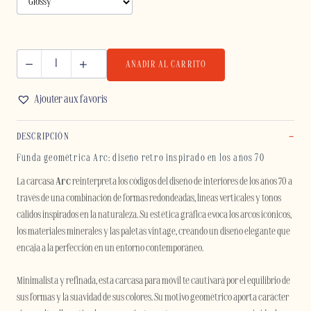
AÑADIR AL CARRITO
ARC
-
Ajouter aux favoris
IPHONE
cantidad
DESCRIPCIÓN
Funda geométrica Arc: diseño retro inspirado en los años 70
La carcasa
Arc
reinterpreta los códigos del diseño de interiores de los años 70 a
través de una combinación de formas redondeadas, líneas verticales y tonos
cálidos inspirados en la naturaleza. Su estética gráfica evoca los arcos icónicos,
los materiales minerales y las paletas vintage, creando un diseño elegante que
encaja a la perfección en un entorno contemporáneo.
Minimalista y refinada, esta carcasa para móvil te cautivará por el equilibrio de
sus formas y la suavidad de sus colores. Su motivo geométrico aporta carácter