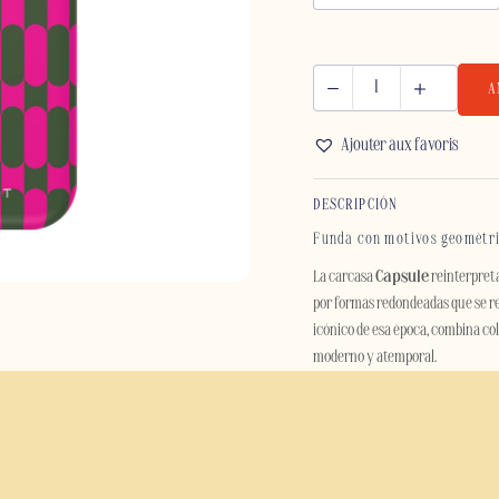
A
CAPSULE
-
Ajouter aux favoris
IPHONE
cantidad
DESCRIPCIÓN
Funda con motivos geométri
La carcasa
Capsule
reinterpreta
por formas redondeadas que se rep
icónico de esa época, combina col
moderno y atemporal.
Concebida como un auténtico obje
recargada. Su motivo repetitivo y 
estética retro contemporánea.