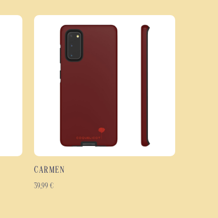
apsule protege eficazmente tu smartphone gracias a su diseño de doble capa.
licarbonato se combina con un interior de TPU flexible para absorber los
 proteger tu dispositivo contra los arañazos y el desgaste diario.
bre toda la carcasa, incluidos los bordes, para mantener la precisión del
res. Disponible en acabado brillante o mate, ofrece un aspecto elegante y
il fino y ergonómico.
ule
ue de doble capa: policarbonato rígido y TPU flexible.
olpes, arañazos y el desgaste diario.
o en el diseño y la decoración de los años 70.
ón en toda la carcasa, incluidos los bordes.
según lo que prefieras.
CARMEN
a de llevar.
señados para durar.
39,99
€
odelos de smartphones Samsung Galaxy, Google Pixel y iPhone.