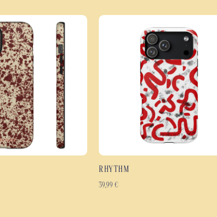
Más allá de su estilo, la funda C
Una carcasa exterior rígida de po
golpes, amortiguar los impactos y
La impresión en alta definición cu
diseño y la intensidad de los colo
duradero sin renunciar a un perf
Lo mejor de la carcasa Caps
Funda protectora antichoq
Protección eficaz contra g
Diseño geométrico inspirad
Impresión en alta definici
Acabado brillante o mate, 
RHYTHM
Funda fina, ligera y cómod
Materiales resistentes di
39,99
€
Disponible para muchos m