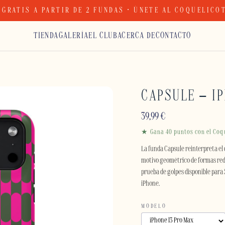
 GRATIS A PARTIR DE 2 FUNDAS · ÚNETE AL COQUELICO
TIENDA
GALERÍA
EL CLUB
ACERCA DE
CONTACTO
CAPSULE – I
39,99
€
★ Gana 40 puntos con el Coq
La funda Capsule reinterpreta el 
motivo geométrico de formas red
prueba de golpes disponible para
iPhone.
MODELO