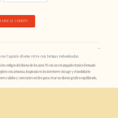
ÑADIR AL CARRITO
cos Capsule: diseño retro con formas redondeadas
 los códigos del diseño de los años 70 con un estampado rítmico formado
iten con armonía. Inspirada en los interiores vintage y el mobiliario
ores cálidos y contrastes sutiles para crear un diseño gráfico equilibrado,
to decorativo, esta carcasa le da carácter a tu smartphone sin resultar
sus líneas suaves seducirán a los amantes del diseño, el interiorismo y la