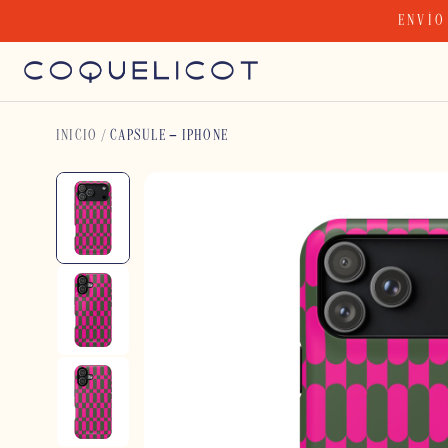
Skip
ENVÍO
to
content
INICIO
/
CAPSULE – IPHONE