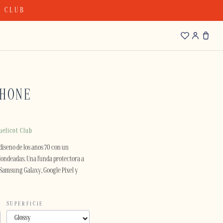
T CLUB
PHONE
uelicot Club
diseño de los años 70 con un
ondeadas. Una funda protectora a
 Samsung Galaxy, Google Pixel y
SUPERFICIE