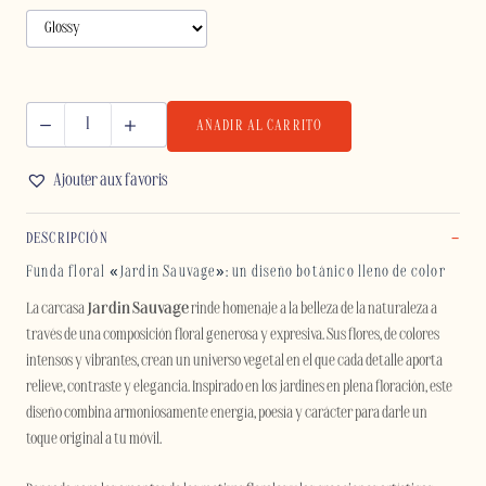
AÑADIR AL CARRITO
JARDIN
SAUVAGE
Ajouter aux favoris
-
IPHONE
DESCRIPCIÓN
cantidad
Funda floral «Jardin Sauvage»: un diseño botánico lleno de color
La carcasa
Jardin Sauvage
rinde homenaje a la belleza de la naturaleza a
través de una composición floral generosa y expresiva. Sus flores, de colores
intensos y vibrantes, crean un universo vegetal en el que cada detalle aporta
relieve, contraste y elegancia. Inspirado en los jardines en plena floración, este
diseño combina armoniosamente energía, poesía y carácter para darle un
toque original a tu móvil.