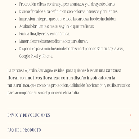
Protección eficaz contra golpes, arañazos y el desgaste diario.
Diseño floral de alta definición con colores intensos y brillantes.
Impresión integral que cubre toda la carcasa, bordes incluidos.
Acabado brillante o mate, según lo que prefieras.
Funda fina, ligera y ergonómica.
Materiales resistentes diseñados para durar.
Disponible para muchos modelos de smartphones Samsung Galaxy,
Google Pixel y iPhone.
La carcasa «Jardin Sauvage» es ideal para quienes buscan una
carcasa
floral
, con
motivos florales
o
con
un
diseño inspirado en la
naturaleza
, que combine protección, calidad de fabricación y estilo artístico
para acompañar su smartphone en el día a día.
ENVÍO Y DEVOLUCIONES
FAQ DEL PRODUCTO