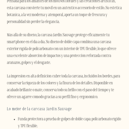
Pensada para los amantes de los motivos florales y las creaciones artísticas,
esta carcasa convierte tu móvil en un auténtico accesorio de estilo. Su estética
botánica, a la vez moderna y atemporal, aporta un toque de frescura y
personalidad sin perder la elegancia.
Más allá de su diseño, la carcasa Jardin Sauvage protege eficazmente tu
smartphone en el día a día. Su diseño de doble capa combina una carcasa
exterior rígida de policarbonato con un interior de TPU flexible, lo que ofrece
una excelente absorción de impactos y una protección reforzada contra
arañazos, golpes y el desgaste.
La impresión en alta definición cubre toda la carcasa, incluidos los bordes, para
conservar la riqueza de los colores y la finura de los detalles. Disponible en
acabado brillante o mate, conserva todo su brillo con el paso del tiempo y te
ofrece un agarre cómodo gracias a su perfil fino y ergonómico.
Lo mejor de la carcasa Jardin Sauvage
Funda protectora a prueba de golpes de doble capa: policarbonato rígido
y TPU flexible.