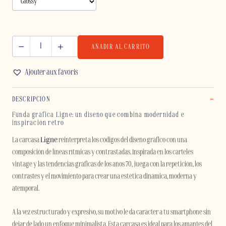
AÑADIR AL CARRITO
LIGNE
-
Ajouter aux favoris
IPHONE
cantidad
DESCRIPCIÓN
Funda gráfica Ligne: un diseño que combina modernidad e
inspiración retro
La carcasa
Ligne
reinterpreta los códigos del diseño gráfico con una
composición de líneas rítmicas y contrastadas. Inspirada en los carteles
vintage y las tendencias gráficas de los años 70, juega con la repetición, los
contrastes y el movimiento para crear una estética dinámica, moderna y
atemporal.
A la vez estructurado y expresivo, su motivo le da carácter a tu smartphone sin
dejar de lado un enfoque minimalista. Esta carcasa es ideal para los amantes del