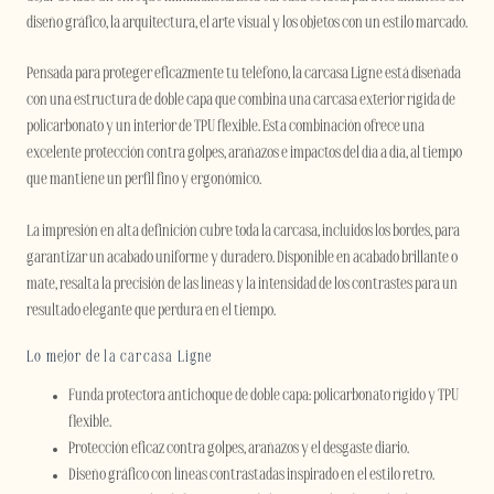
diseño gráfico, la arquitectura, el arte visual y los objetos con un estilo marcado.
Pensada para proteger eficazmente tu teléfono, la carcasa Ligne está diseñada
con una estructura de doble capa que combina una carcasa exterior rígida de
policarbonato y un interior de TPU flexible. Esta combinación ofrece una
excelente protección contra golpes, arañazos e impactos del día a día, al tiempo
que mantiene un perfil fino y ergonómico.
La impresión en alta definición cubre toda la carcasa, incluidos los bordes, para
garantizar un acabado uniforme y duradero. Disponible en acabado brillante o
mate, resalta la precisión de las líneas y la intensidad de los contrastes para un
resultado elegante que perdura en el tiempo.
Lo mejor de la carcasa Ligne
Funda protectora antichoque de doble capa: policarbonato rígido y TPU
flexible.
Protección eficaz contra golpes, arañazos y el desgaste diario.
Diseño gráfico con líneas contrastadas inspirado en el estilo retro.