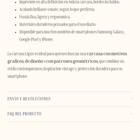
Impresión en alta definición en toda la carcasa, bordes incluidos.
Acabado brillante o mate, según lo que prefieras.
Funda fina, ligera y ergonómica.
Materiales duraderos pensados para el uso diario.
Disponible para muchos modelos de smartphones Samsung Galaxy,
Google Pixel y iPhone.
La carcasa Ligne es ideal para quienes buscan una
carcasa con motivos
gráficos
,
de diseño
o
con
patrones geométricos
, que combine un
estilo contemporáneo, inspiración vintage y protección duradera para su
smartphone.
ENVÍO Y DEVOLUCIONES
FAQ DEL PRODUCTO