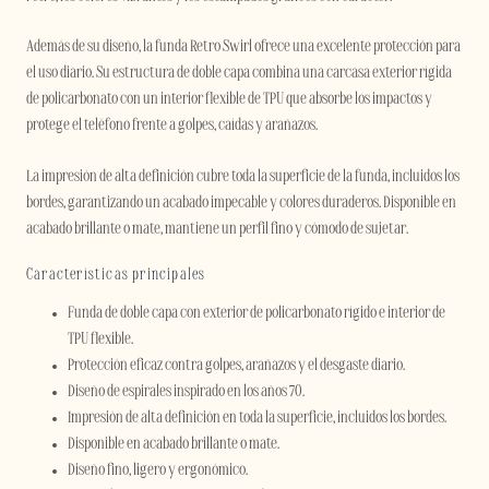
Además de su diseño, la funda Retro Swirl ofrece una excelente protección para
el uso diario. Su estructura de doble capa combina una carcasa exterior rígida
de policarbonato con un interior flexible de TPU que absorbe los impactos y
protege el teléfono frente a golpes, caídas y arañazos.
La impresión de alta definición cubre toda la superficie de la funda, incluidos los
bordes, garantizando un acabado impecable y colores duraderos. Disponible en
acabado brillante o mate, mantiene un perfil fino y cómodo de sujetar.
Características principales
Funda de doble capa con exterior de policarbonato rígido e interior de
TPU flexible.
Protección eficaz contra golpes, arañazos y el desgaste diario.
Diseño de espirales inspirado en los años 70.
Impresión de alta definición en toda la superficie, incluidos los bordes.
Disponible en acabado brillante o mate.
Diseño fino, ligero y ergonómico.