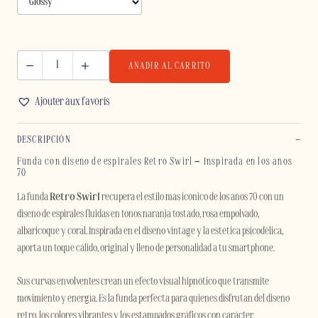
AÑADIR AL CARRITO
RETRO
SWIRL
Ajouter aux favoris
-
SAMSUNG
DESCRIPCIÓN
cantidad
Funda con diseño de espirales Retro Swirl – Inspirada en los años
70
La funda
Retro Swirl
recupera el estilo más icónico de los años 70 con un
diseño de espirales fluidas en tonos naranja tostado, rosa empolvado,
albaricoque y coral. Inspirada en el diseño vintage y la estética psicodélica,
aporta un toque cálido, original y lleno de personalidad a tu smartphone.
Sus curvas envolventes crean un efecto visual hipnótico que transmite
movimiento y energía. Es la funda perfecta para quienes disfrutan del diseño
retro, los colores vibrantes y los estampados gráficos con carácter.