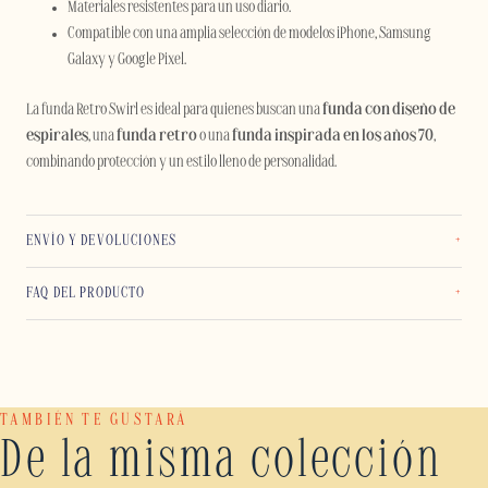
Materiales resistentes para un uso diario.
Compatible con una amplia selección de modelos iPhone, Samsung
Galaxy y Google Pixel.
La funda Retro Swirl es ideal para quienes buscan una
funda con diseño de
espirales
, una
funda retro
o una
funda inspirada en los años 70
,
combinando protección y un estilo lleno de personalidad.
ENVÍO Y DEVOLUCIONES
FAQ DEL PRODUCTO
TAMBIÉN TE GUSTARÁ
De la misma colección