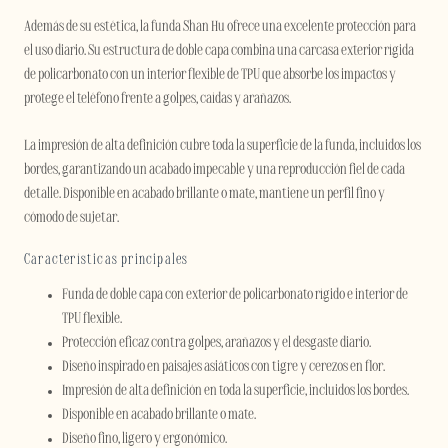
Además de su estética, la funda Shan Hu ofrece una excelente protección para
el uso diario. Su estructura de doble capa combina una carcasa exterior rígida
de policarbonato con un interior flexible de TPU que absorbe los impactos y
protege el teléfono frente a golpes, caídas y arañazos.
La impresión de alta definición cubre toda la superficie de la funda, incluidos los
bordes, garantizando un acabado impecable y una reproducción fiel de cada
detalle. Disponible en acabado brillante o mate, mantiene un perfil fino y
cómodo de sujetar.
Características principales
Funda de doble capa con exterior de policarbonato rígido e interior de
TPU flexible.
Protección eficaz contra golpes, arañazos y el desgaste diario.
Diseño inspirado en paisajes asiáticos con tigre y cerezos en flor.
Impresión de alta definición en toda la superficie, incluidos los bordes.
Disponible en acabado brillante o mate.
Diseño fino, ligero y ergonómico.