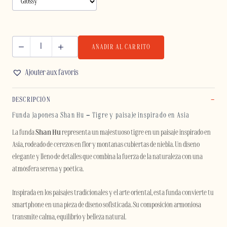
AÑADIR AL CARRITO
SHAN
HU
Ajouter aux favoris
-
IPHONE
DESCRIPCIÓN
cantidad
Funda japonesa Shan Hu – Tigre y paisaje inspirado en Asia
La funda
Shan Hu
representa un majestuoso tigre en un paisaje inspirado en
Asia, rodeado de cerezos en flor y montañas cubiertas de niebla. Un diseño
elegante y lleno de detalles que combina la fuerza de la naturaleza con una
atmósfera serena y poética.
Inspirada en los paisajes tradicionales y el arte oriental, esta funda convierte tu
smartphone en una pieza de diseño sofisticada. Su composición armoniosa
transmite calma, equilibrio y belleza natural.