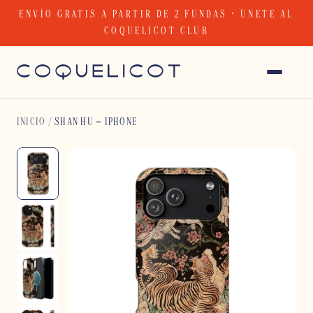
Skip
ENVÍO GRATIS A PARTIR DE 2 FUNDAS · ÚNETE AL
to
COQUELICOT CLUB
content
INICIO
/
SHAN HU – IPHONE