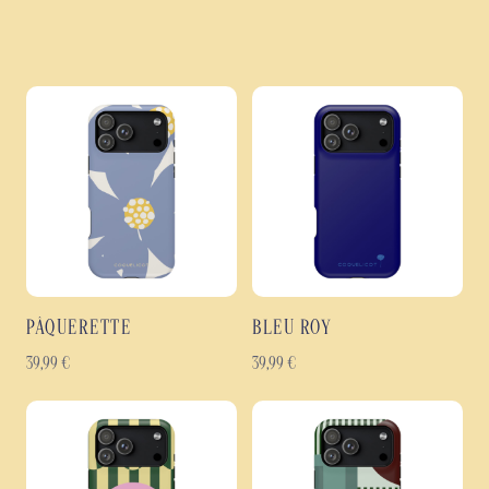
PÂQUERETTE
BLEU ROY
39,99
€
39,99
€