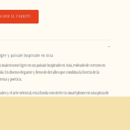
ÑADIR AL CARRITO
gre y paisaje inspirado en Asia
 majestuoso tigre en un paisaje inspirado en Asia, rodeado de cerezos en
la. Un diseño elegante y lleno de detalles que combina la fuerza de la
rena y poética.
onales y el arte oriental, esta funda convierte tu smartphone en una pieza de
n armoniosa transmite calma, equilibrio y belleza natural.
han Hu ofrece una excelente protección para el uso diario. Su estructura de
terior rígida de policarbonato con un interior flexible de TPU que absorbe
 frente a golpes, caídas y arañazos.