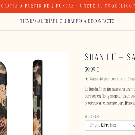
 GRATIS A PARTIR DE 2 FUNDAS · ÚNETE AL COQUELICO
TIENDA
GALERÍA
EL CLUB
ACERCA DE
CONTACTO
SHAN HU – S
39,99
€
★ Gana 40 puntos con el Coq
La funda Shan Hu muestra un ma
cerezos en flor y montañas envue
protectora resistente para iPhon
MODELO