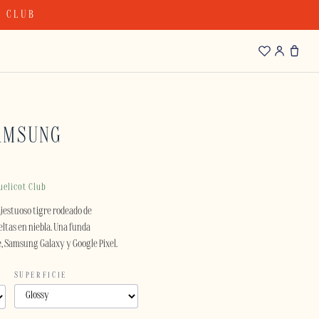
T CLUB
AMSUNG
uelicot Club
jestuoso tigre rodeado de
ltas en niebla. Una funda
e, Samsung Galaxy y Google Pixel.
SUPERFICIE