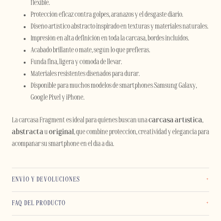
flexible.
Protección eficaz contra golpes, arañazos y el desgaste diario.
Diseño artístico abstracto inspirado en texturas y materiales naturales.
Impresión en alta definición en toda la carcasa, bordes incluidos.
Acabado brillante o mate, según lo que prefieras.
Funda fina, ligera y cómoda de llevar.
Materiales resistentes diseñados para durar.
Disponible para muchos modelos de smartphones Samsung Galaxy,
Google Pixel y iPhone.
La carcasa Fragment es ideal para quienes buscan una
carcasa artística
,
abstracta
u
original
, que combine protección, creatividad y elegancia para
acompañar su smartphone en el día a día.
ENVÍO Y DEVOLUCIONES
FAQ DEL PRODUCTO