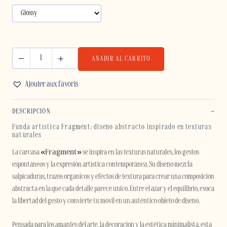
AÑADIR AL CARRITO
FRAGMENT
-
Ajouter aux favoris
SAMSUNG
cantidad
DESCRIPCIÓN
Funda artística Fragment: diseño abstracto inspirado en texturas
naturales
La carcasa
«Fragment»
se inspira en las texturas naturales, los gestos
espontáneos y la expresión artística contemporánea. Su diseño mezcla
salpicaduras, trazos orgánicos y efectos de textura para crear una composición
abstracta en la que cada detalle parece único. Entre el azar y el equilibrio, evoca
la libertad del gesto y convierte tu móvil en un auténtico objeto de diseño.
Pensada para los amantes del arte, la decoración y la estética minimalista, esta