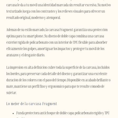
carcasa le da a tu móvil una identidad marcada sin resultar excesiva. Su motivo
texturizado juega con los contrastes y los relieves visuales para ofrecer un
resultado original, moderno y atemporal.
Además de su estilo marcado, la carcasa Fragment garantiza una protección
óptima para tu smartphone. Su diseño de doble capa combina una carcasa
exterior rígida de policarbonato con un interior de TPU flexible para absorber
eficazmente los golpes, amortiguar los impactos y proteger tu móvil de los
arañazos y el desgaste diario.
La impresión en alta definición cubre toda la superficie de la carcasa, incluidos
los bordes, para preservar cada detalle del diseño y garantizar una excelente
duración de los colores con el paso del tiempo. Disponible en acabado brillante o
mate, mantiene un perfil fino y ergonómico para que te resulte cómodo de
sujetar.
Lo mejor de la carcasa Fragment
Funda protectora antichoque de doble capa: policarbonato rígido y TPU