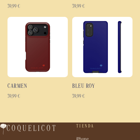
39,99
€
39,99
€
CARMEN
BLEU ROY
39,99
€
39,99
€
TIENDA
COQUELICOT
iPhone